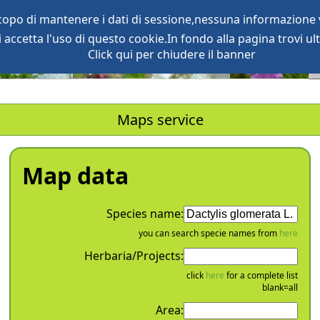
scopo di mantenere i dati di sessione,nessuna informazione v
accetta l'uso di questo cookie.In fondo alla pagina trovi ult
oject
services
Click qui per chiudere il banner
Maps service
Map data
Species name:
you can search specie names from
here
Herbaria/Projects:
click
here
for a complete list
blank=all
Area: