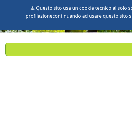
⚠️ Questo sito usa un cookie tecnico al solo 
profilazionecontinuando ad usare questo sito si 
home
species
herbaria
vegetation
global db
pr