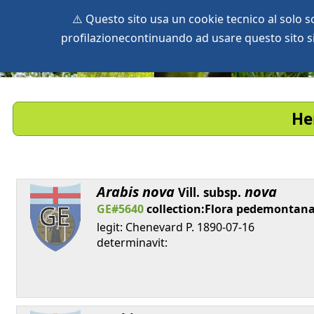
⚠️ Questo sito usa un cookie tecnico al solo 
profilazionecontinuando ad usare questo sito si 
home
species
herbaria
vegetation
global db
pr
He
Arabis
nova
nova
Vill.
subsp.
GE#5640
collection:Flora pedemontan
legit: Chenevard P. 1890-07-16
determinavit: