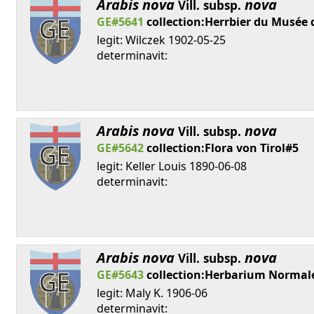
Arabis
nova
nova
Vill.
subsp.
GE#5641
collection:Herrbier du Musée 
legit: Wilczek 1902-05-25
determinavit:
Arabis
nova
nova
Vill.
subsp.
GE#5642
collection:Flora von Tirol#5
legit: Keller Louis 1890-06-08
determinavit:
Arabis
nova
nova
Vill.
subsp.
GE#5643
collection:Herbarium Normale
legit: Maly K. 1906-06
determinavit: