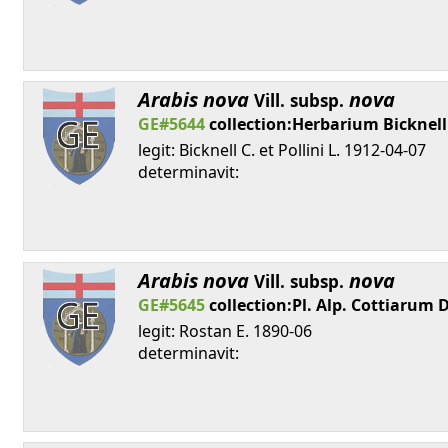
Arabis
nova
nova
Vill.
subsp.
GE#5644
collection:Herbarium Bicknel
legit: Bicknell C. et Pollini L. 1912-04-07
determinavit:
Arabis
nova
nova
Vill.
subsp.
GE#5645
collection:Pl. Alp. Cottiarum 
legit: Rostan E. 1890-06
determinavit: