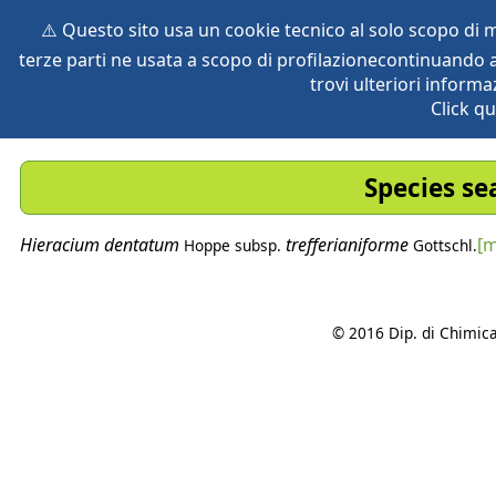
⚠️ Questo sito usa un cookie tecnico al solo scopo di
terze parti ne usata a scopo di profilazionecontinuando a
home
species
herbaria
vegetation
global db
pr
trovi ulteriori informa
Click qu
Species se
Hieracium
dentatum
trefferianiforme
[m
Hoppe
subsp.
Gottschl.
© 2016 Dip. di Chimica