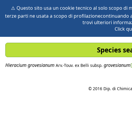
⚠️ Questo sito usa un cookie tecnico al solo scopo di
terze parti ne usata a scopo di profilazionecontinuando a
home
species
herbaria
vegetation
global db
pr
trovi ulteriori informa
Click qu
Species se
Hieracium
grovesianum
grovesianum
Arv.-Touv. ex Belli
subsp.
© 2016 Dip. di Chimica