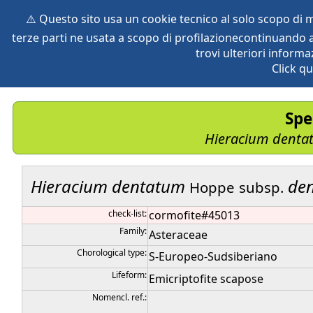
⚠️ Questo sito usa un cookie tecnico al solo scopo di
terze parti ne usata a scopo di profilazionecontinuando a
home
species
herbaria
vegetation
global db
pr
trovi ulteriori informa
Click qu
Spe
Hieracium
denta
Hieracium
dentatum
de
Hoppe
subsp.
check-list:
cormofite#45013
Family:
Asteraceae
Chorological type:
S-Europeo-Sudsiberiano
Lifeform:
Emicriptofite scapose
Nomencl. ref.: