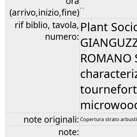
ora
, ,
(arrivo,inizio,fine)
rif biblio, tavola,
Plant Soci
numero:
GIANGUZZI
ROMANO S.
characteriz
tournefort
microwoods
note originali:
Copertura strato arbust
note: