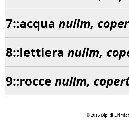
7::acqua
nullm, cope
8::lettiera
nullm, cop
9::rocce
nullm, coper
© 2016 Dip. di Chimica