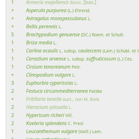
1
Armeria
majellensis
[bas.]
Boiss.
+
Asperula
purpurea
(L.) Ehrend.
+
Astragalus
monspessulanus
L.
+
Bellis
perennis
L.
5
Brachypodium
genuense
(DC.) Roem. et Schult.
1
Briza
media
L.
1
Carlina
acaulis
caulescens
L.
subsp.
(Lam.) Schübl. et
1
Cerastium
arvense
suffruticosum
L.
subsp.
(L.) Ces.
1
Cirsium
tenoreanum
Petr.
+
Clinopodium
vulgare
L.
3
Euphorbia
cyparissias
L.
2
Festuca
circummediterranea
Patzke
+
Fritillaria
tenella
auct., non M. Bieb.
2
Hieracium
pilosella
L.
2
Hypericum
richeri
Vill.
2
Koeleria
splendens
C. Presl
1
Leucanthemum
vulgare
(Vaill.) Lam.