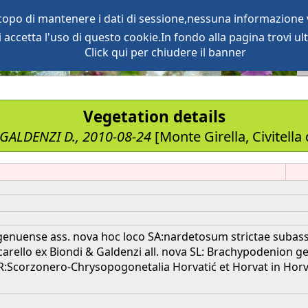
scopo di mantenere i dati di sessione,nessuna informazione v
accetta l'uso di questo cookie.In fondo alla pagina trovi ult
oject
services
Click qui per chiudere il banner
Vegetation details
 GALDENZI D., 2010-08-24
[Monte Girella, Civitella 
genuense ass. nova hoc loco SA:nardetosum strictae subass
uccarello ex Biondi & Galdenzi all. nova SL: Brachypodenion ge
R:Scorzonero-Chrysopogonetalia Horvatić et Horvat in Horvat