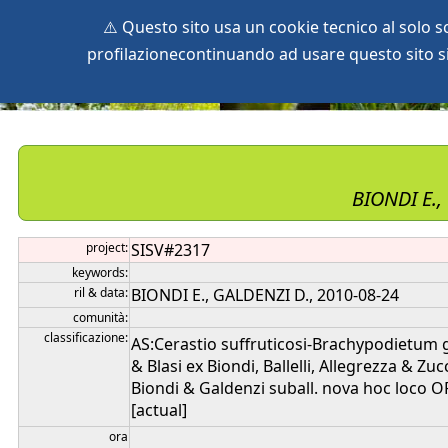
⚠️ Questo sito usa un cookie tecnico al solo 
profilazionecontinuando ad usare questo sito si 
home
species
herbaria
vegetation
global db
pr
BIONDI E.,
project:
SISV#2317
keywords:
ril & data:
BIONDI E., GALDENZI D., 2010-08-24
comunità:
classificazione:
AS:Cerastio suffruticosi-Brachypodietum 
& Blasi ex Biondi, Ballelli, Allegrezza & Z
Biondi & Galdenzi suball. nova hoc loco O
[actual]
ora
, ,