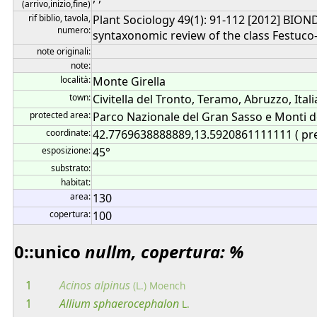
(arrivo,inizio,fine)
rif biblio, tavola,
Plant Sociology 49(1): 91-112 [2012] BIOND
numero:
syntaxonomic review of the class Festuco-
note originali:
note:
località:
Monte Girella
town:
Civitella del Tronto, Teramo, Abruzzo, Itali
protected area:
Parco Nazionale del Gran Sasso e Monti de
coordinate:
42.7769638888889,13.5920861111111 ( pr
esposizione:
45°
substrato:
habitat:
area:
130
copertura:
100
0::unico
nullm, copertura: %
1
Acinos
alpinus
(L.) Moench
1
Allium
sphaerocephalon
L.