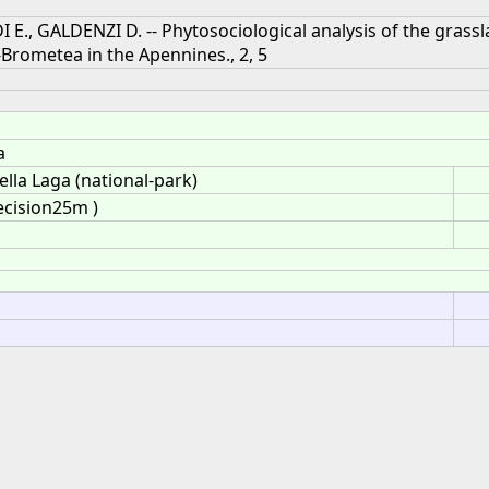
I E., GALDENZI D. -- Phytosociological analysis of the grassl
Brometea in the Apennines., 2, 5
a
lla Laga (national-park)
ecision25m )