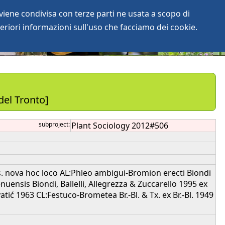
iene condivisa con terze parti ne usata a scopo di
login
anArchive
eriori informazioni sull'uso che facciamo dei cookie.
del Tronto]
subproject:
Plant Sociology 2012#506
. nova hoc loco AL:Phleo ambigui-Bromion erecti Biondi
nuensis Biondi, Ballelli, Allegrezza & Zuccarello 1995 ex
ić 1963 CL:Festuco-Brometea Br.-Bl. & Tx. ex Br.-Bl. 1949