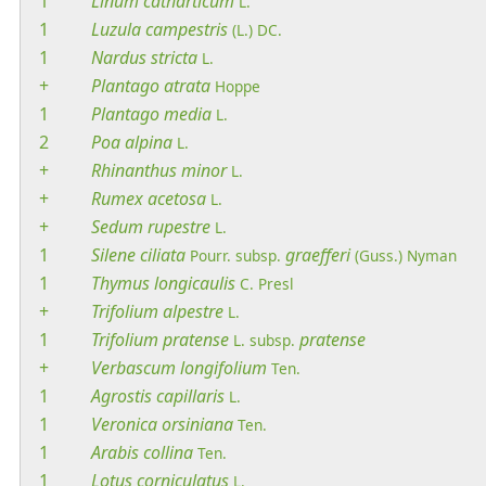
1
Linum
catharticum
L.
1
Luzula
campestris
(L.) DC.
1
Nardus
stricta
L.
+
Plantago
atrata
Hoppe
1
Plantago
media
L.
2
Poa
alpina
L.
+
Rhinanthus
minor
L.
+
Rumex
acetosa
L.
+
Sedum
rupestre
L.
1
Silene
ciliata
graefferi
Pourr.
subsp.
(Guss.) Nyman
1
Thymus
longicaulis
C. Presl
+
Trifolium
alpestre
L.
1
Trifolium
pratense
pratense
L.
subsp.
+
Verbascum
longifolium
Ten.
1
Agrostis
capillaris
L.
1
Veronica
orsiniana
Ten.
1
Arabis
collina
Ten.
1
Lotus
corniculatus
L.