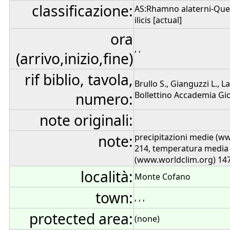
classificazione:
AS:Rhamno alaterni-Querc
ilicis [actual]
ora
, ,
(arrivo,inizio,fine)
rif biblio, tavola,
Brullo S., Gianguzzi L., L
numero:
Bollettino Accademia Gioe
note originali:
note:
precipitazioni medie (w
214, temperatura media
(www.worldclim.org) 14
località:
Monte Cofano
town:
, , ,
protected area:
(none)