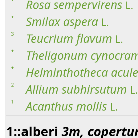
Rosa
sempervirens
L.
+
Smilax
aspera
L.
3
Teucrium
flavum
L.
+
Theligonum
cynocra
+
Helminthotheca
acul
2
Allium
subhirsutum
L.
1
Acanthus
mollis
L.
1::alberi
3m, copertu