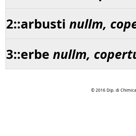
2::arbusti
nullm, cop
3::erbe
nullm, copert
© 2016 Dip. di Chimica