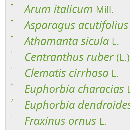
+
Arum
italicum
Mill.
+
Asparagus
acutifolius
+
Athamanta
sicula
L.
1
Centranthus
ruber
(L.
1
Clematis
cirrhosa
L.
+
Euphorbia
characias
2
Euphorbia
dendroide
1
Fraxinus
ornus
L.