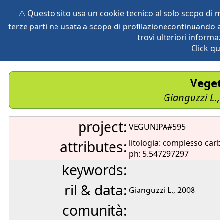
⚠️ Questo sito usa un cookie tecnico al solo scopo di
terze parti ne usata a scopo di profilazionecontinuando a
home
species
herbaria
vegetation
global db
pr
trovi ulteriori informa
Click qu
Veget
Gianguzzi L.
project:
VEGUNIPA#595
attributes:
litologia: complesso car
ph: 5.547297297
keywords:
ril & data:
Gianguzzi L., 2008
comunità: