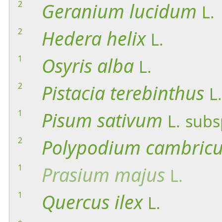
2
Geranium
lucidum
L.
2
Hedera
helix
L.
1
Osyris
alba
L.
2
Pistacia
terebinthus
L.
1
Pisum
sativum
L.
subs
2
Polypodium
cambric
1
Prasium
majus
L.
1
Quercus
ilex
L.
+