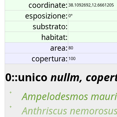
coordinate:
38.1092692,12.6661205
esposizione:
0°
substrato:
habitat:
area:
80
copertura:
100
0::unico
nullm, coper
+
Ampelodesmos
mauri
+
Anthriscus
nemorosu