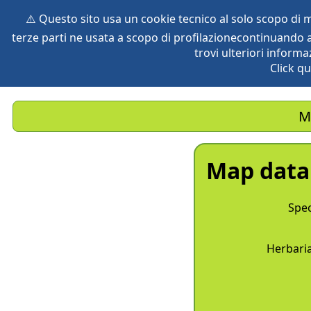
⚠️ Questo sito usa un cookie tecnico al solo scopo di
terze parti ne usata a scopo di profilazionecontinuando a
home
species
herbaria
vegetation
global db
pr
trovi ulteriori informa
Click qu
M
Map data
Spec
Herbaria