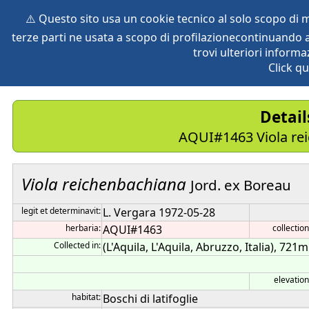
⚠️ Questo sito usa un cookie tecnico al solo scopo di
terze parti ne usata a scopo di profilazionecontinuando a
home
species
herbaria
vegetation
global db
pr
trovi ulteriori informa
Click qu
Detai
AQUI#1463 Viola rei
Viola
reichenbachiana
Jord. ex Boreau
legit et determinavit:
L. Vergara 1972-05-28
herbaria:
AQUI#1463
collection
Collected in:
(L'Aquila, L'Aquila, Abruzzo, Italia), 721m
elevation
habitat:
Boschi di latifoglie