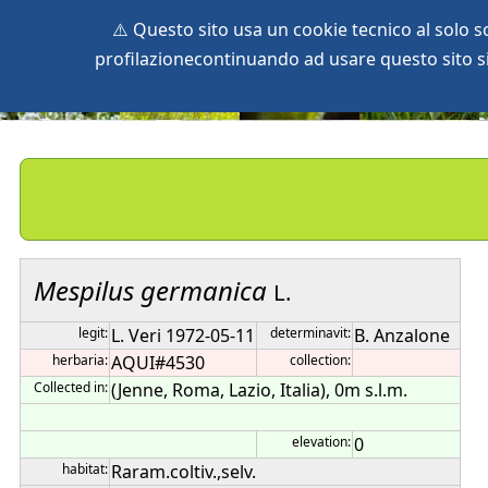
⚠️ Questo sito usa un cookie tecnico al solo 
profilazionecontinuando ad usare questo sito si 
home
species
herbaria
vegetation
global db
pr
Mespilus
germanica
L.
legit:
L. Veri 1972-05-11
determinavit:
B. Anzalone
herbaria:
AQUI#4530
collection:
Collected in:
(Jenne, Roma, Lazio, Italia), 0m s.l.m.
elevation:
0
habitat:
Raram.coltiv.,selv.