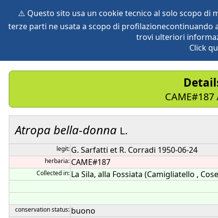
⚠️ Questo sito usa un cookie tecnico al solo scopo di
terze parti ne usata a scopo di profilazionecontinuando a
home
species
herbaria
vegetation
global db
pr
trovi ulteriori informa
Click qu
Detai
CAME#187 A
Atropa
bella-donna
L.
legit:
G. Sarfatti et R. Corradi 1950-06-24
herbaria:
CAME#187
Collected in:
La Sila, alla Fossiata (Camigliatello , Cos
conservation status:
buono