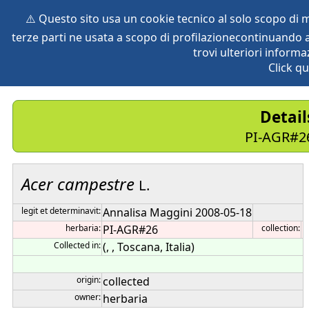
⚠️ Questo sito usa un cookie tecnico al solo scopo di
terze parti ne usata a scopo di profilazionecontinuando a
home
species
herbaria
vegetation
global db
pr
trovi ulteriori informa
Click qu
Detai
PI-AGR#26
Acer
campestre
L.
legit et determinavit:
Annalisa Maggini 2008-05-18
herbaria:
PI-AGR#26
collection:
Collected in:
(, , Toscana, Italia)
origin:
collected
owner:
herbaria