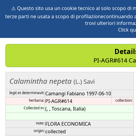
⚠️ Questo sito usa un cookie tecnico al solo scopo di
terze parti ne usata a scopo di profilazionecontinuando a
home
species
herbaria
vegetation
global db
pr
trovi ulteriori informa
Click qu
Detai
PI-AGR#614 Cal
Calamintha
nepeta
(L.) Savi
legit et determinavit:
Camangi Fabiano 1997-06-10
herbaria:
PI-AGR#614
collection:
Collected in:
(, , Toscana, Italia)
note:
FLORA ECONOMICA
origin:
collected