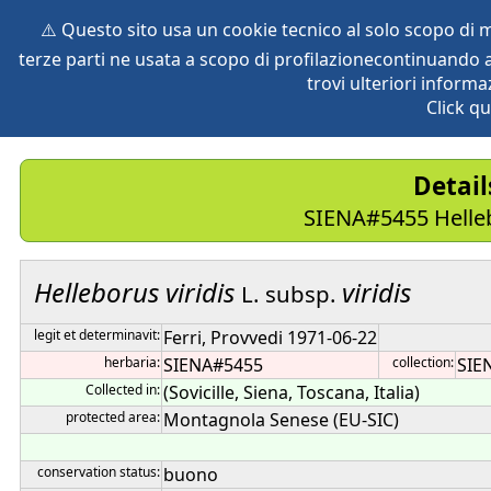
⚠️ Questo sito usa un cookie tecnico al solo scopo di
terze parti ne usata a scopo di profilazionecontinuando a
home
species
herbaria
vegetation
global db
pr
trovi ulteriori informa
Click qu
Detai
SIENA#5455 Hellebo
Helleborus
viridis
viridis
L.
subsp.
legit et determinavit:
Ferri, Provvedi 1971-06-22
herbaria:
SIENA#5455
collection:
SIE
Collected in:
(Sovicille, Siena, Toscana, Italia)
protected area:
Montagnola Senese (EU-SIC)
conservation status:
buono