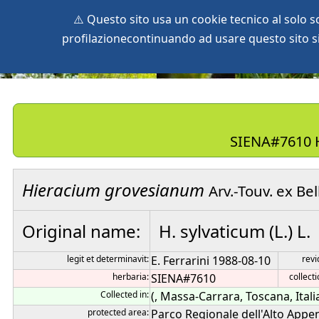
⚠️ Questo sito usa un cookie tecnico al solo 
profilazionecontinuando ad usare questo sito si 
home
species
herbaria
vegetation
global db
pr
SIENA#7610 H
Hieracium
grovesianum
Arv.-Touv. ex Bell
Original name:
H. sylvaticum (L.) L.
legit et determinavit:
E. Ferrarini 1988-08-10
revid
herbaria:
SIENA#7610
collecti
Collected in:
(, Massa-Carrara, Toscana, Itali
protected area:
Parco Regionale dell'Alto Appe