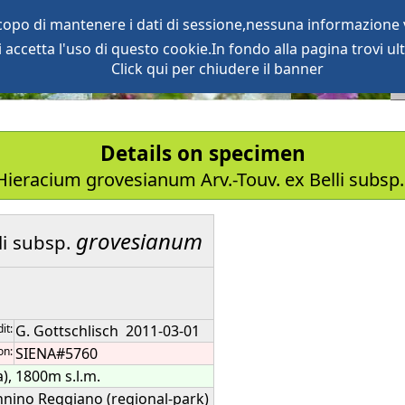
scopo di mantenere i dati di sessione,nessuna informazione v
accetta l'uso di questo cookie.In fondo alla pagina trovi ult
oject
services
Click qui per chiudere il banner
Details on specimen
ieracium grovesianum Arv.-Touv. ex Belli subsp
grovesianum
i
subsp.
it:
G. Gottschlisch 2011-03-01
on:
SIENA#5760
a), 1800m s.l.m.
nnino Reggiano (regional-park)