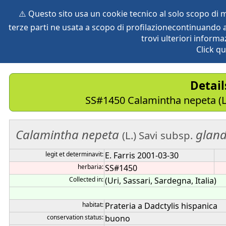
⚠️ Questo sito usa un cookie tecnico al solo scopo di
terze parti ne usata a scopo di profilazionecontinuando a
home
species
herbaria
vegetation
global db
pr
trovi ulteriori informa
Click qu
Detai
SS#1450 Calamintha nepeta (L.)
Calamintha
nepeta
gland
(L.) Savi
subsp.
legit et determinavit:
E. Farris 2001-03-30
herbaria:
SS#1450
Collected in:
(Uri, Sassari, Sardegna, Italia)
habitat:
Prateria a Dadctylis hispanica
conservation status:
buono