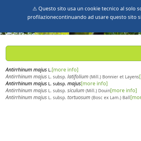
⚠️ Questo sito usa un cookie tecnico al solo 
profilazionecontinuando ad usare questo sito si 
home
species
herbaria
vegetation
global db
pr
Antirrhinum
majus
[more info]
L.
Antirrhinum
majus
latifolium
L.
subsp.
(Mill.) Bonnier et Layens
Antirrhinum
majus
majus
[more info]
L.
subsp.
Antirrhinum
majus
siculum
[more info]
L.
subsp.
(Mill.) Douin
Antirrhinum
majus
tortuosum
[mor
L.
subsp.
(Bosc ex Lam.) Ball