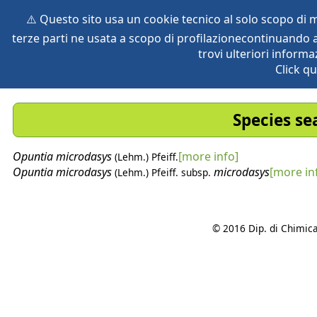
⚠️ Questo sito usa un cookie tecnico al solo scopo di
terze parti ne usata a scopo di profilazionecontinuando a
home
species
herbaria
vegetation
global db
pr
trovi ulteriori informa
Click qu
Species se
Opuntia
microdasys
[more info]
(Lehm.) Pfeiff.
Opuntia
microdasys
microdasys
[more in
(Lehm.) Pfeiff.
subsp.
© 2016 Dip. di Chimica