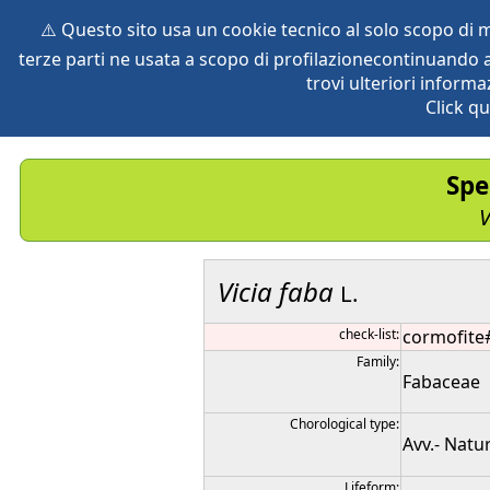
⚠️ Questo sito usa un cookie tecnico al solo scopo di
terze parti ne usata a scopo di profilazionecontinuando a
home
species
herbaria
vegetation
global db
pr
trovi ulteriori informa
Click qu
Spe
V
Vicia
faba
L.
check-list:
cormofite
Family:
Fabaceae
Chorological type:
Avv.- Natur
Lifeform: