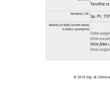
Terofite s
Nomencl. ref.:
Sp. Pl.: 73
Names (in bold current name,
in italics synonyms):
Faba
vulga
Vicia
escul
Vicia
faba
L
Vicia
vulgar
© 2016 Dip. di Chimica