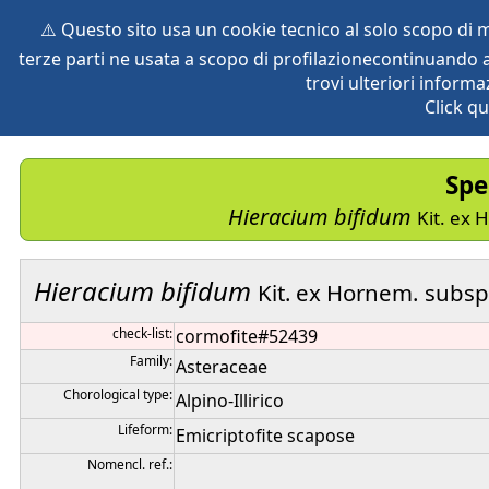
⚠️ Questo sito usa un cookie tecnico al solo scopo di
terze parti ne usata a scopo di profilazionecontinuando a
home
species
herbaria
vegetation
global db
pr
trovi ulteriori informa
Click qu
Spe
Hieracium
bifidum
Kit. ex
Hieracium
bifidum
Kit. ex Hornem.
subsp
check-list:
cormofite#52439
Family:
Asteraceae
Chorological type:
Alpino-Illirico
Lifeform:
Emicriptofite scapose
Nomencl. ref.: