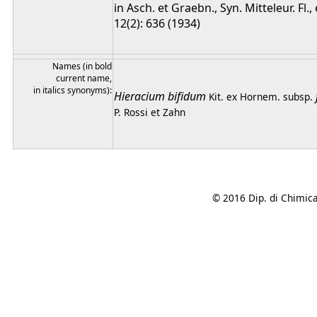
in Asch. et Graebn., Syn. Mitteleur. Fl., 
12(2): 636 (1934)
Names (in bold
current name,
in italics synonyms):
Hieracium
bifidum
Kit. ex Hornem.
subsp.
P. Rossi et Zahn
© 2016 Dip. di Chimica