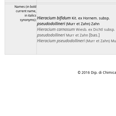
Names (in bold
current name,
in italics
Hieracium
bifidum
Kit. ex Hornem.
subsp.
synonyms):
pseudodollineri
(Murr et Zahn) Zahn
Hieracium
carnosum
Wiesb. ex Dichtl
subsp.
pseudodollineri
[bas.]
Murr et Zahn
Hieracium
pseudodollineri
(Murr et Zahn) Mu
© 2016 Dip. di Chimica