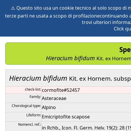
⚠️ Questo sito usa un cookie tecnico al solo scopo di
terze parti ne usata a scopo di profilazionecontinuando a
home
species
herbaria
vegetation
global db
pr
trovi ulteriori informa
Click qu
Spe
Hieracium
bifidum
Kit. ex Hornem
Hieracium
bifidum
Kit. ex Hornem.
subsp
check-list:
cormofite#52457
Family:
Asteraceae
Chorological type:
Alpino
Lifeform:
Emicriptofite scapose
Nomencl. ref.:
in Rchb., Icon. Fl. Germ. Helv. 19(2): 28 (