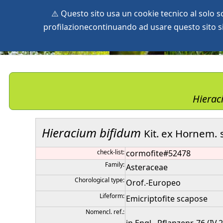
⚠️ Questo sito usa un cookie tecnico al solo 
profilazionecontinuando ad usare questo sito si 
home
species
herbaria
vegetation
global db
pr
Hiera
Hieracium
bifidum
Kit. ex Hornem.
check-list:
cormofite#52478
Family:
Asteraceae
Chorological type:
Orof.-Europeo
Lifeform:
Emicriptofite scapose
Nomencl. ref.: