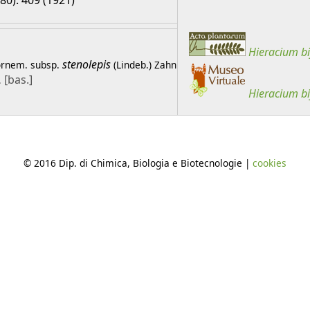
280): 409 (1921)
Hieracium
b
stenolepis
ornem.
subsp.
(Lindeb.) Zahn
[bas.]
.
Hieracium
b
© 2016 Dip. di Chimica, Biologia e Biotecnologie |
cookies