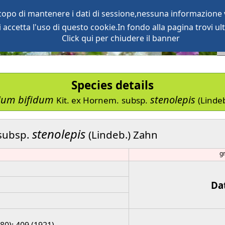
scopo di mantenere i dati di sessione,nessuna informazione v
accetta l'uso di questo cookie.In fondo alla pagina trovi ult
oject
services
Click qui per chiudere il banner
Species details
cium
bifidum
stenolepis
Kit. ex Hornem.
subsp.
(Linde
stenolepis
subsp.
(Lindeb.) Zahn
g
Da