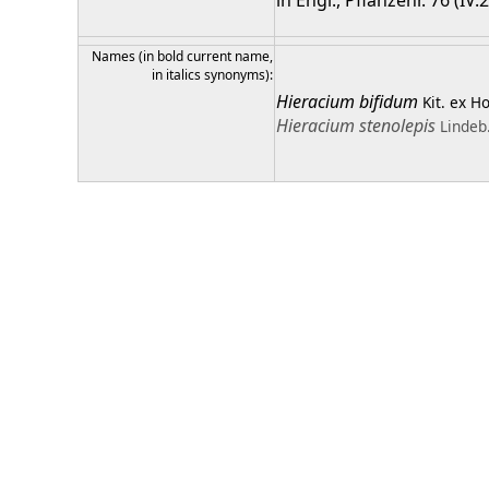
in Engl., Pflanzenr. 76 (IV.
Names (in bold current name,
in italics synonyms):
Hieracium
bifidum
Kit. ex H
Hieracium
stenolepis
Lindeb