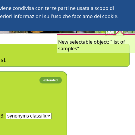
iene condivisa con terze parti ne usata a scopo di
login
anArchive
eriori informazioni sull'uso che facciamo dei cookie.
New selectable object: "list of
samples"
ist
extended
r3: