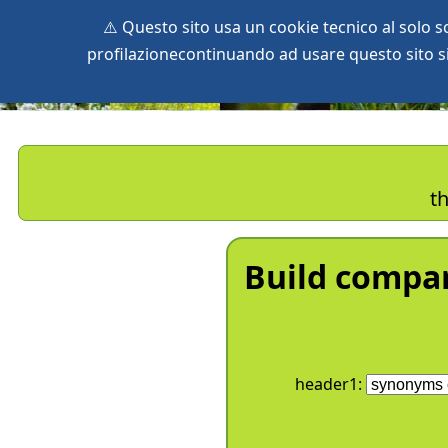
⚠️ Questo sito usa un cookie tecnico al solo 
profilazionecontinuando ad usare questo sito si 
home
species
herbaria
vegetation
global db
pr
th
Build compar
header1: