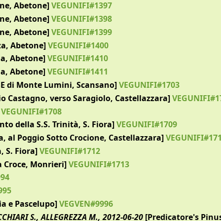
ne, Abetone]
VEGUNIFI#1397
ne, Abetone]
VEGUNIFI#1398
ne, Abetone]
VEGUNIFI#1399
za, Abetone]
VEGUNIFI#1400
ia, Abetone]
VEGUNIFI#1410
ia, Abetone]
VEGUNIFI#1411
 SE di Monte Lumini, Scansano]
VEGUNIFI#1703
io Castagno, verso Saragiolo, Castellazzara]
VEGUNIFI#1
VEGUNIFI#1708
o della S.S. Trinità, S. Fiora]
VEGUNIFI#1709
a, al Poggio Sotto Crocione, Castellazzara]
VEGUNIFI#17
 S. Fiora]
VEGUNIFI#1712
a Croce, Monrieri]
VEGUNIFI#1713
94
995
a e Pascelupo]
VEGVEN#9996
CCHIARI S., ALLEGREZZA M., 2012-06-20
[Predicatore's Pinu