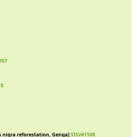
707
10
s nigra reforestation, Genga]
SISV#1508