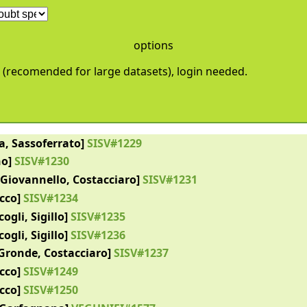
options
 (recomended for large datasets), login needed.
a, Sassoferrato]
SISV#1229
no]
SISV#1230
Giovannello, Costacciaro]
SISV#1231
cco]
SISV#1234
cogli, Sigillo]
SISV#1235
cogli, Sigillo]
SISV#1236
Gronde, Costacciaro]
SISV#1237
cco]
SISV#1249
cco]
SISV#1250