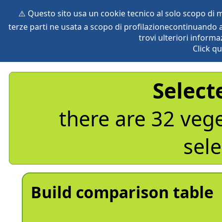
⚠️ Questo sito usa un cookie tecnico al solo scopo di
terze parti ne usata a scopo di profilazionecontinuando a
home
species
herbaria
vegetation
global db
pr
trovi ulteriori informa
Click qu
Select
there are 32 veg
sele
Build comparison table