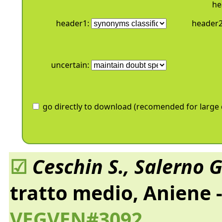
he
header1:
header
uncertain:
go directly to download (recomended for large d
☑
Ceschin S., Salerno G
tratto medio, Aniene -
VEGVEN#3092