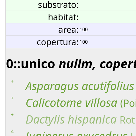
substrato:
habitat:
area:
100
copertura:
100
0::unico
nullm, coper
+
Asparagus
acutifolius
+
Calicotome
villosa
(Poi
+
Dactylis
hispanica
Rot
4
Juniperus
oxycedrus