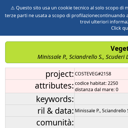
⚠️ Questo sito usa un cookie tecnico al solo scopo di
terze parti ne usata a scopo di profilazionecontinuando a
home
species
herbaria
vegetation
global db
pr
trovi ulteriori informa
Click qu
Veget
Minissale P., Sciandrello S., Scuderi
project:
COSTEVEG#2158
attributes:
codice habitat: 2250
distanza dal mare: 0
keywords:
ril & data:
Minissale P., Sciandrello
comunità: