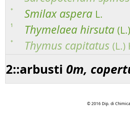
+
Smilax
aspera
L.
1
Thymelaea
hirsuta
(L.
+
Thymus
capitatus
(L.)
2::arbusti
0m, copert
© 2016 Dip. di Chimica