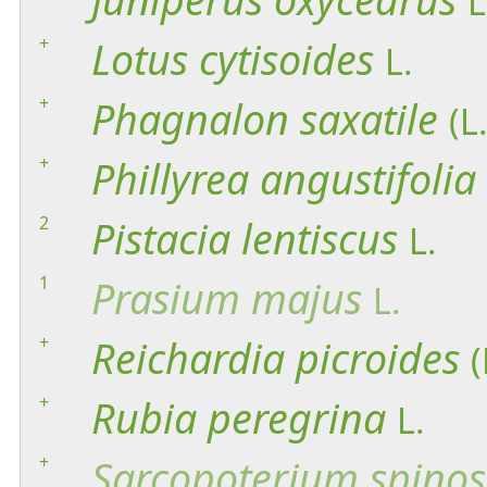
L
+
Lotus
cytisoides
L.
+
Phagnalon
saxatile
(L
+
Phillyrea
angustifolia
2
Pistacia
lentiscus
L.
1
Prasium
majus
L.
+
Reichardia
picroides
(
+
Rubia
peregrina
L.
+
Sarcopoterium
spino