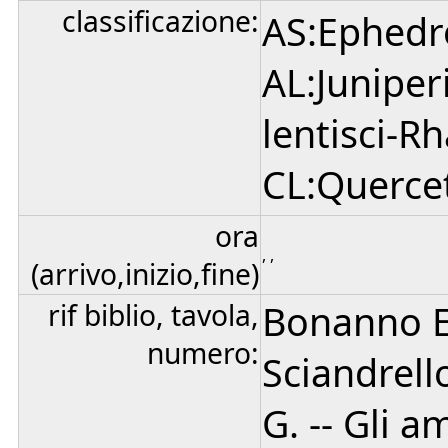
classificazione:
AS:Ephedr
AL:Juniper
lentisci-R
CL:Quercete
ora
, ,
(arrivo,inizio,fine)
rif biblio, tavola,
Bonanno Ed
numero:
Sciandrell
G. -- Gli a