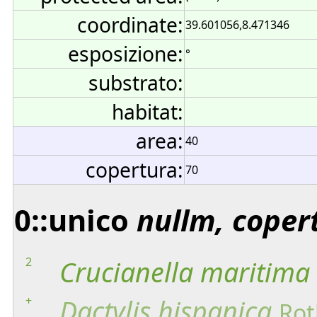
coordinate:
39.601056,8.471346
esposizione:
°
substrato:
habitat:
area:
40
copertura:
70
0::unico
nullm, coper
2
Crucianella
maritima
+
Dactylis
hispanica
Rot