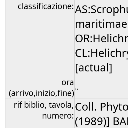
classificazione:
AS:Scroph
maritimae
OR:Helichr
CL:Helichr
[actual]
ora
, ,
(arrivo,inizio,fine)
rif biblio, tavola,
Coll. Phyt
numero:
(1989)] B