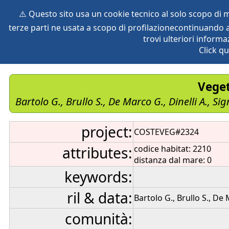
⚠️ Questo sito usa un cookie tecnico al solo scopo di
terze parti ne usata a scopo di profilazionecontinuando a
home
species
herbaria
vegetation
global db
pr
trovi ulteriori informa
Click qu
Veget
Bartolo G., Brullo S., De Marco G., Dinelli A., S
project:
COSTEVEG#2324
attributes:
codice habitat: 2210
distanza dal mare: 0
keywords:
ril & data:
Bartolo G., Brullo S., De 
comunità: