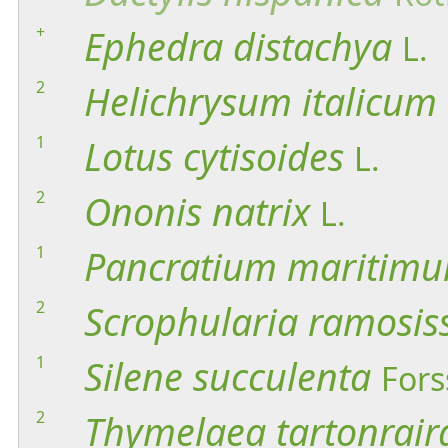
+
Ephedra
distachya
L.
2
Helichrysum
italicum
1
Lotus
cytisoides
L.
2
Ononis
natrix
L.
1
Pancratium
maritim
2
Scrophularia
ramosis
1
Silene
succulenta
Fors
2
Thymelaea
tartonrair