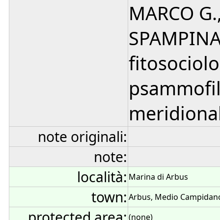
MARCO G.,
SPAMPINAT
fitosociol
psammofil
meridional
note originali:
note:
località:
Marina di Arbus
town:
Arbus, Medio Campidano,
protected area:
(none)