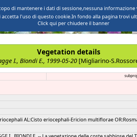
scopo di mantenere i dati di sessione,nessuna informazione v
accetta l'uso di questo cookie.In fondo alla pagina trovi ult
oject
services
Click qui per chiudere il banner
Vegetation details
gge I., Biondi E., 1999-05-20
[Migliarino-S.Rossore
subproj
ocephali AL:Cisto eriocephali-Ericion multiflorae OR:Rosmari
GE I., BIONDI E. -- La vegetazione delle coste sabbiose del Ti