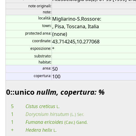
note originali:
note:
località:
Migliarino-S.Rossore:
town:
, Pisa, Toscana, Italia
protected area:
(none)
coordinate:
43.714245,10.277068
esposizione:
°
substrato:
habitat:
area:
50
copertura:
100
0::unico
nullm, copertura: %
5
Cistus
creticus
L.
1
Dorycnium
hirsutum
(L.) Ser.
1
Fumana
ericoides
(Cav.) Gand.
+
Hedera
helix
L.