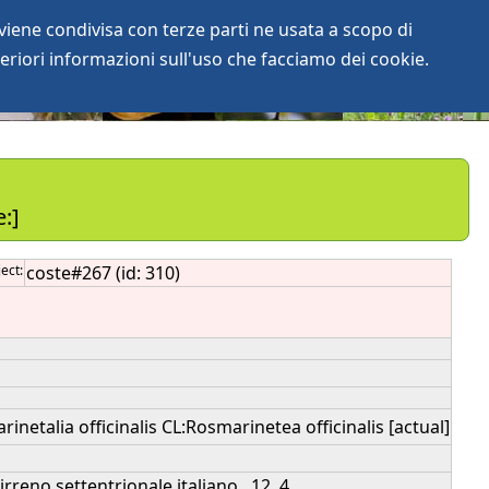
iene condivisa con terze parti ne usata a scopo di
login
anArchive
eriori informazioni sull'uso che facciamo dei cookie.
:]
ect:
coste#267 (id: 310)
netalia officinalis CL:Rosmarinetea officinalis [actual]
rreno settentrionale italiano., 12, 4