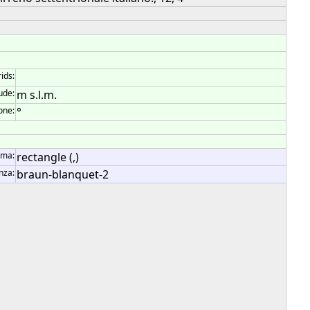
rids:
tude:
m s.l.m.
one:
°
rma:
rectangle (,)
nza:
braun-blanquet-2