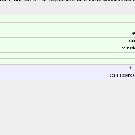
g
alti
inclinazi
fo
scala abbonda