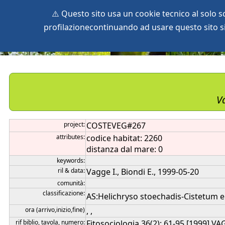
⚠️ Questo sito usa un cookie tecnico al solo 
profilazionecontinuando ad usare questo sito si 
home
species
herbaria
vegetation
global db
pr
Va
project:
COSTEVEG#267
attributes:
codice habitat: 2260
distanza dal mare: 0
keywords:
ril & data:
Vagge I., Biondi E., 1999-05-20
comunità:
classificazione:
AS:Helichryso stoechadis-Cistetum eri
ora (arrivo,inizio,fine)
, ,
rif biblio, tavola, numero:
Fitosociologia 36(2): 61-95 [1999] VAG