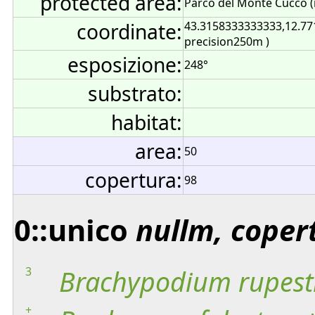
protected area:
Parco del Monte Cucco (
coordinate:
43.3158333333333,12.77
precision250m )
esposizione:
248°
substrato:
habitat:
area:
50
copertura:
98
0::unico
nullm, coper
3
Brachypodium
rupest
+