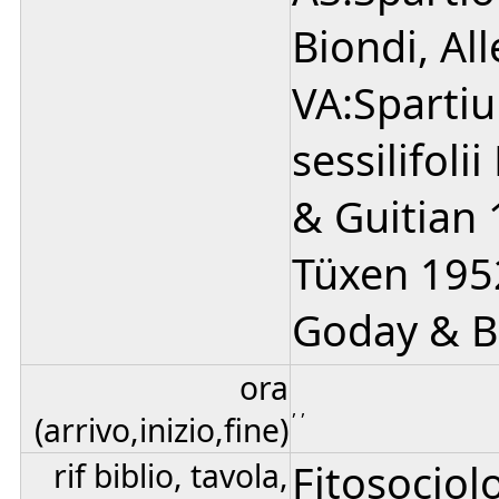
Biondi, Al
VA:Sparti
sessilifoli
& Guitian 
Tüxen 195
Goday & Bo
ora
, ,
(arrivo,inizio,fine)
rif biblio, tavola,
Fitosociolo