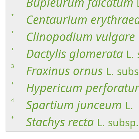
Bupleurum
falcatum
+
Centaurium
erythrae
+
Clinopodium
vulgare
+
Dactylis
glomerata
L.
3
Fraxinus
ornus
L.
subs
+
Hypericum
perforatu
4
Spartium
junceum
L.
+
Stachys
recta
L.
subsp.