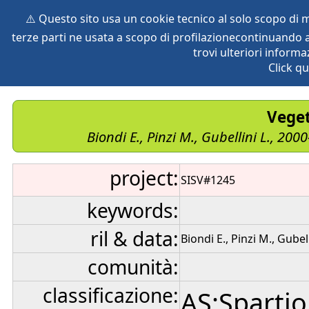
⚠️ Questo sito usa un cookie tecnico al solo scopo di
terze parti ne usata a scopo di profilazionecontinuando a
home
species
herbaria
vegetation
global db
pr
trovi ulteriori informa
Click qu
Veget
Biondi E., Pinzi M., Gubellini L., 200
project:
SISV#1245
keywords:
ril & data:
Biondi E., Pinzi M., Gubel
comunità:
classificazione:
AS:Spartio 