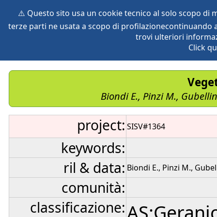
⚠️ Questo sito usa un cookie tecnico al solo scopo di
terze parti ne usata a scopo di profilazionecontinuando a
home
species
herbaria
vegetation
global db
pr
trovi ulteriori informa
Click qu
Veget
Biondi E., Pinzi M., Gubelli
project:
SISV#1364
keywords:
ril & data:
Biondi E., Pinzi M., Gubel
comunità:
classificazione:
AS:Gerani