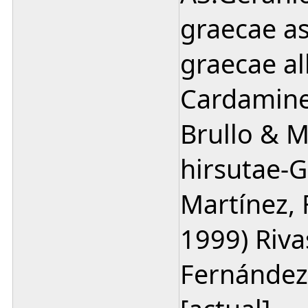
graecae a
graecae al
Cardaminet
Brullo & 
hirsutae-G
Martínez,
1999) Riva
Fernández