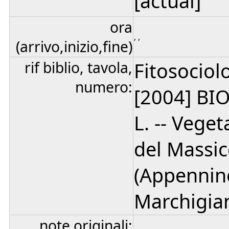
[actual]
ora
, ,
(arrivo,inizio,fine)
rif biblio, tavola,
Fitosociolo
numero:
[2004] BIO
L. -- Vege
del Massic
(Appennin
Marchigian
note originali: