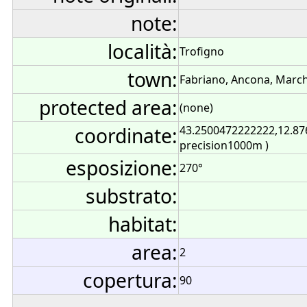
note:
località:
Trofigno
town:
Fabriano, Ancona, Marche
protected area:
(none)
coordinate:
43.2500472222222,12.87
precision1000m )
esposizione:
270°
substrato:
habitat:
area:
2
copertura:
90