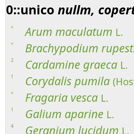
0::unico
nullm, coper
+
Arum
maculatum
L.
+
Brachypodium
rupest
2
Cardamine
graeca
L.
1
Corydalis
pumila
(Hos
+
Fragaria
vesca
L.
1
Galium
aparine
L.
4
Geranium
lucidum
L.