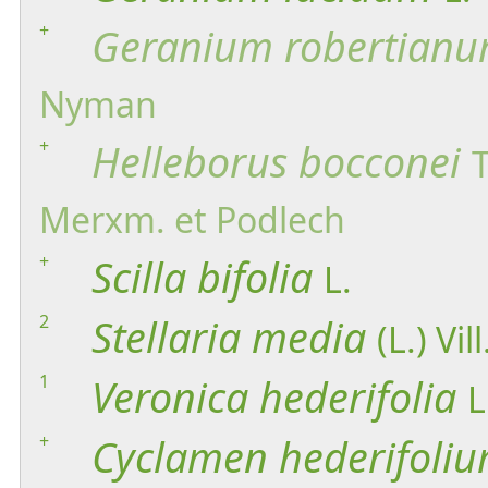
+
Geranium
robertian
Nyman
+
Helleborus
bocconei
Merxm. et Podlech
+
Scilla
bifolia
L.
2
Stellaria
media
(L.) Vill
1
Veronica
hederifolia
L
+
Cyclamen
hederifoli