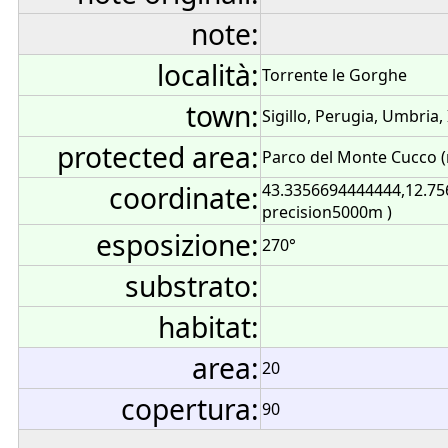
note:
località:
Torrente le Gorghe
town:
Sigillo, Perugia, Umbria, 
protected area:
Parco del Monte Cucco (
coordinate:
43.3356694444444,12.75
precision5000m )
esposizione:
270°
substrato:
habitat:
area:
20
copertura:
90