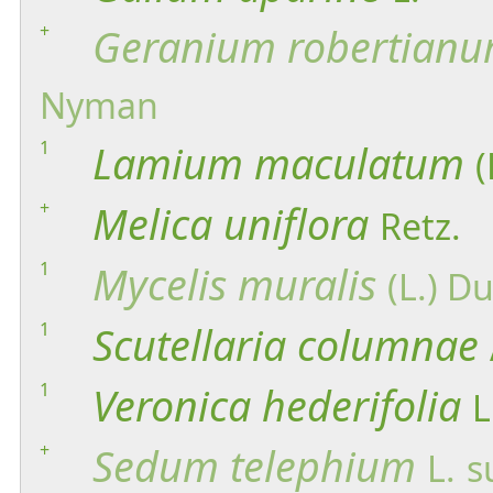
+
Geranium
robertian
Nyman
1
Lamium
maculatum
(
+
Melica
uniflora
Retz.
1
Mycelis
muralis
(L.) D
1
Scutellaria
columnae
1
Veronica
hederifolia
L
+
Sedum
telephium
L.
s