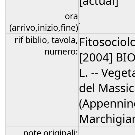
[actual]
ora
, ,
(arrivo,inizio,fine)
rif biblio, tavola,
Fitosociolo
numero:
[2004] BIO
L. -- Vege
del Massic
(Appennin
Marchigian
note originali: