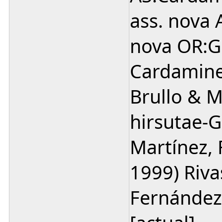
ass. nova 
nova OR:G
Cardaminet
Brullo & 
hirsutae-G
Martínez,
1999) Riva
Fernández