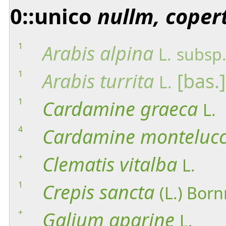
0::unico
nullm, coper
1
Arabis
alpina
L.
subsp
1
Arabis
turrita
[bas.]
L.
1
Cardamine
graeca
L.
4
Cardamine
montelucc
+
Clematis
vitalba
L.
1
Crepis
sancta
(L.) Bor
+
Galium
aparine
L.