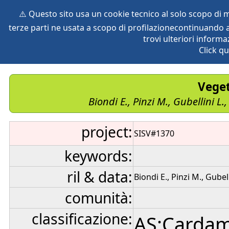
⚠️ Questo sito usa un cookie tecnico al solo scopo di
terze parti ne usata a scopo di profilazionecontinuando a
home
species
herbaria
vegetation
global db
pr
trovi ulteriori informa
Click qu
Veget
Biondi E., Pinzi M., Gubellini L
project:
SISV#1370
keywords:
ril & data:
Biondi E., Pinzi M., Gubel
comunità:
classificazione:
AS:Cardam