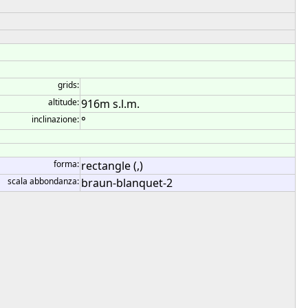
grids:
altitude:
916m s.l.m.
inclinazione:
°
forma:
rectangle (,)
scala abbondanza:
braun-blanquet-2