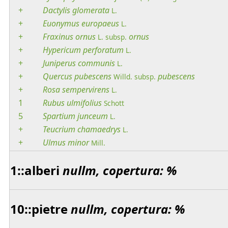
+
Dactylis
glomerata
L.
+
Euonymus
europaeus
L.
+
Fraxinus
ornus
ornus
L.
subsp.
+
Hypericum
perforatum
L.
+
Juniperus
communis
L.
+
Quercus
pubescens
pubescens
Willd.
subsp.
+
Rosa
sempervirens
L.
1
Rubus
ulmifolius
Schott
5
Spartium
junceum
L.
+
Teucrium
chamaedrys
L.
+
Ulmus
minor
Mill.
1::alberi
nullm, copertura: %
10::pietre
nullm, copertura: %