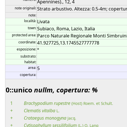
Apennines)., 12, 4
note originali:
Strato arbustivo. Altezza: 0.5-4m; copert
note:
località:
Livata
town:
Subiaco, Roma, Lazio, Italia
protected area:
Parco Naturale Regionale Monti Simbruini
coordinate:
41.927725,13.1745527777778
esposizione:
°
substrato:
habitat:
area:
5
copertura:
0::unico
nullm, copertura: %
1
Brachypodium
rupestre
(Host) Roem. et Schult.
+
Clematis
vitalba
L.
+
Crataegus
monogyna
Jacq.
+
Cytisophyllum
sessilifolium
(L.) O. Lang