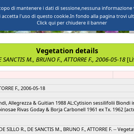
scopo di mantenere i dati di sessione,nessuna informazione v
accetta l'uso di questo cookie.In fondo alla pagina trovi ult
oject
services
Click qui per chiudere il banner
Vegetation details
DE SANCTIS M., BRUNO F., ATTORRE F., 2006-05-18
[Li
TORRE F., 2006-05-18
ondi, Allegrezza & Guitian 1988 AL:Cytision sessilifolii Biondi
nosae Rivas Goday & Borja Carbonell 1961 ex Tx. 1962 [act
2] DE SILLO R., DE SANCTIS M., BRUNO F., ATTORRE F. -- Vege