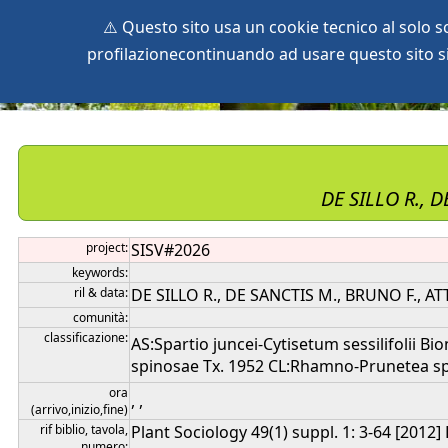
⚠️ Questo sito usa un cookie tecnico al solo 
profilazionecontinuando ad usare questo sito si 
home
species
herbaria
vegetation
global db
pr
DE SILLO R., 
project:
SISV#2026
keywords:
ril & data:
DE SILLO R., DE SANCTIS M., BRUNO F., AT
comunità:
classificazione:
AS:Spartio juncei-Cytisetum sessilifolii Bi
spinosae Tx. 1952 CL:Rhamno-Prunetea spi
ora
, ,
(arrivo,inizio,fine)
rif biblio, tavola,
Plant Sociology 49(1) suppl. 1: 3-64 [201
numero: