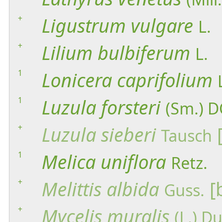
+
Ligustrum
vulgare
L.
+
Lilium
bulbiferum
L.
1
Lonicera
caprifolium
1
Luzula
forsteri
(Sm.) D
+
Luzula
sieberi
Tausch
1
Melica
uniflora
Retz.
+
Melittis
albida
[
Guss.
+
Mycelis
muralis
(L.) D