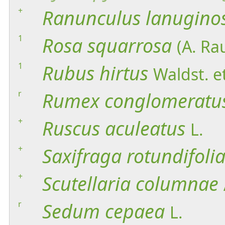
+
Ranunculus
lanugino
1
Rosa
squarrosa
(A. Ra
1
Rubus
hirtus
Waldst. et
r
Rumex
conglomeratu
+
Ruscus
aculeatus
L.
+
Saxifraga
rotundifoli
+
Scutellaria
columnae
r
Sedum
cepaea
L.