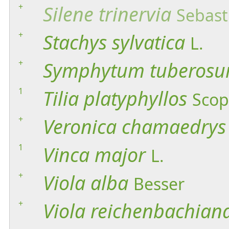
+
Silene
trinervia
Sebast
+
Stachys
sylvatica
L.
+
Symphytum
tuberos
1
Tilia
platyphyllos
Scop
+
Veronica
chamaedrys
1
Vinca
major
L.
+
Viola
alba
Besser
+
Viola
reichenbachian