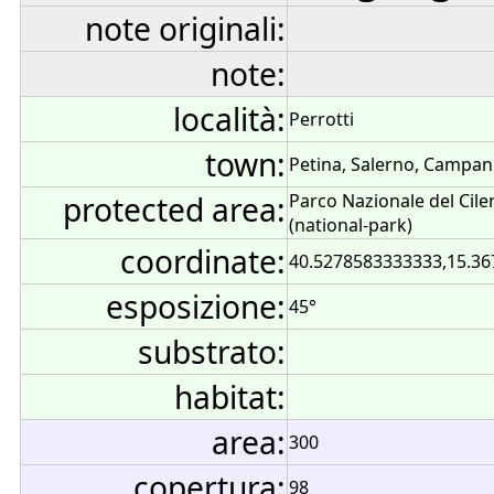
note originali:
note:
località:
Perrotti
town:
Petina, Salerno, Campania
protected area:
Parco Nazionale del Cilen
(national-park)
coordinate:
40.5278583333333,15.36
esposizione:
45°
substrato:
habitat:
area:
300
copertura:
98