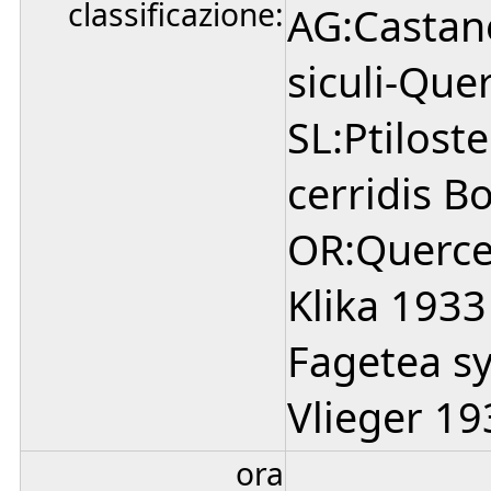
classificazione:
AG:Castane
siculi-Que
SL:Ptilost
cerridis 
OR:Querce
Klika 1933
Fagetea syl
Vlieger 19
ora