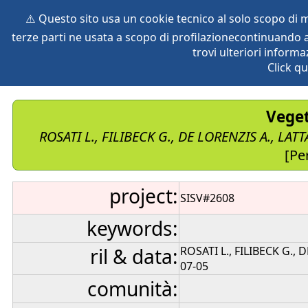
⚠️ Questo sito usa un cookie tecnico al solo scopo di
terze parti ne usata a scopo di profilazionecontinuando a
home
species
herbaria
vegetation
global db
pr
trovi ulteriori informa
Click qu
Veget
ROSATI L., FILIBECK G., DE LORENZIS A., LATT
[Per
project:
SISV#2608
keywords:
ril & data:
ROSATI L., FILIBECK G., D
07-05
comunità: