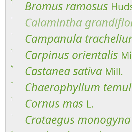
1
Bromus
ramosus
Huds
+
Calamintha
grandiflo
+
Campanula
tracheli
1
Carpinus
orientalis
Mil
5
Castanea
sativa
Mill.
+
Chaerophyllum
temu
1
Cornus
mas
L.
+
Crataegus
monogyna
+