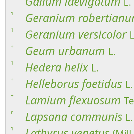
Galium
laevigatum
L.
1
Geranium
robertian
1
Geranium
versicolor
L
+
Geum
urbanum
L.
1
Hedera
helix
L.
+
Helleborus
foetidus
L.
+
Lamium
flexuosum
Te
r
Lapsana
communis
L.
1
Lathyrus
venetus
(Mill