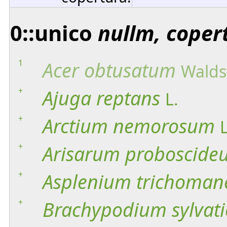
0::unico
nullm, coper
1
Acer
obtusatum
Waldst
+
Ajuga
reptans
L.
+
Arctium
nemorosum
L
+
Arisarum
proboscide
+
Asplenium
trichoman
+
Brachypodium
sylvat