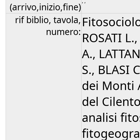
, ,
(arrivo,inizio,fine)
rif biblio, tavola,
Fitosociol
numero:
ROSATI L.,
A., LATTAN
S., BLASI C
dei Monti 
del Cilent
analisi fit
fitogeograf