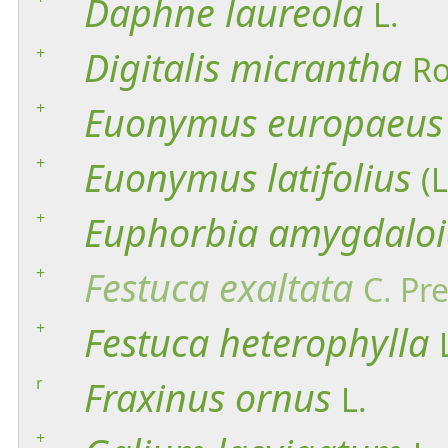
Daphne
laureola
L.
+
Digitalis
micrantha
Ro
+
Euonymus
europaeus
+
Euonymus
latifolius
(L
+
Euphorbia
amygdaloi
+
Festuca
exaltata
C. Pre
+
Festuca
heterophylla
r
Fraxinus
ornus
L.
+