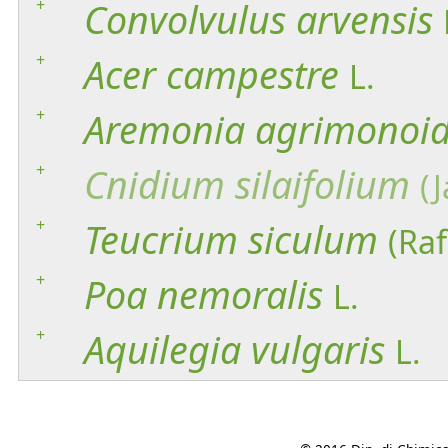
+
Convolvulus
arvensis
+
Acer
campestre
L.
+
Aremonia
agrimonoi
+
Cnidium
silaifolium
(
+
Teucrium
siculum
(Raf
+
Poa
nemoralis
L.
+
Aquilegia
vulgaris
L.