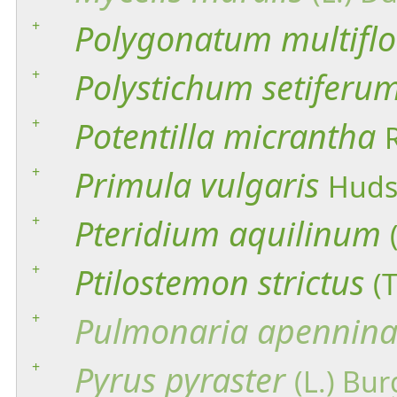
+
Polygonatum
multifl
+
Polystichum
setiferu
+
Potentilla
micrantha
+
Primula
vulgaris
Huds
+
Pteridium
aquilinum
+
Ptilostemon
strictus
(
+
Pulmonaria
apennin
+
Pyrus
pyraster
(L.) Bur