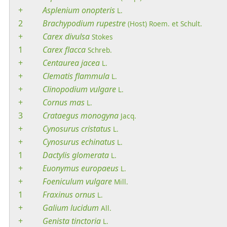
+
Asplenium
onopteris
L.
2
Brachypodium
rupestre
(Host) Roem. et Schult.
+
Carex
divulsa
Stokes
1
Carex
flacca
Schreb.
+
Centaurea
jacea
L.
+
Clematis
flammula
L.
+
Clinopodium
vulgare
L.
+
Cornus
mas
L.
3
Crataegus
monogyna
Jacq.
+
Cynosurus
cristatus
L.
+
Cynosurus
echinatus
L.
1
Dactylis
glomerata
L.
+
Euonymus
europaeus
L.
+
Foeniculum
vulgare
Mill.
1
Fraxinus
ornus
L.
+
Galium
lucidum
All.
+
Genista
tinctoria
L.