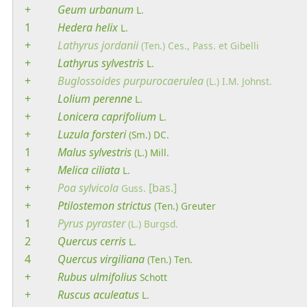
+
Geum
urbanum
L.
1
Hedera
helix
L.
+
Lathyrus
jordanii
(Ten.) Ces., Pass. et Gibelli
+
Lathyrus
sylvestris
L.
+
Buglossoides
purpurocaerulea
(L.) I.M. Johnst.
+
Lolium
perenne
L.
+
Lonicera
caprifolium
L.
+
Luzula
forsteri
(Sm.) DC.
1
Malus
sylvestris
(L.) Mill.
+
Melica
ciliata
L.
+
Poa
sylvicola
[bas.]
Guss.
+
Ptilostemon
strictus
(Ten.) Greuter
1
Pyrus
pyraster
(L.) Burgsd.
2
Quercus
cerris
L.
4
Quercus
virgiliana
(Ten.) Ten.
+
Rubus
ulmifolius
Schott
+
Ruscus
aculeatus
L.