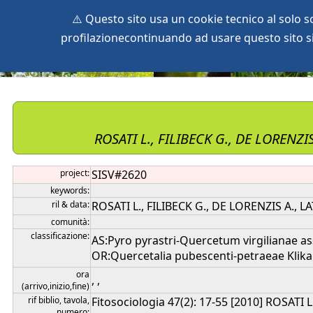
⚠️ Questo sito usa un cookie tecnico al solo 
profilazionecontinuando ad usare questo sito si 
home
species
herbaria
vegetation
global db
pr
ROSATI L., FILIBECK G., DE LORENZIS
project:
SISV#2620
keywords:
ril & data:
ROSATI L., FILIBECK G., DE LORENZIS A., LA
comunità:
classificazione:
AS:Pyro pyrastri-Quercetum virgilianae as
OR:Quercetalia pubescenti-petraeae Klika 1
ora
, ,
(arrivo,inizio,fine)
rif biblio, tavola,
Fitosociologia 47(2): 17-55 [2010] ROSATI L
numero: