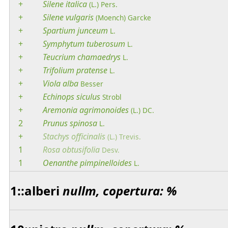
+
Silene
italica
(L.) Pers.
+
Silene
vulgaris
(Moench) Garcke
+
Spartium
junceum
L.
+
Symphytum
tuberosum
L.
+
Teucrium
chamaedrys
L.
+
Trifolium
pratense
L.
+
Viola
alba
Besser
+
Echinops
siculus
Strobl
+
Aremonia
agrimonoides
(L.) DC.
2
Prunus
spinosa
L.
+
Stachys
officinalis
(L.) Trevis.
1
Rosa
obtusifolia
Desv.
1
Oenanthe
pimpinelloides
L.
1::alberi
nullm, copertura: %