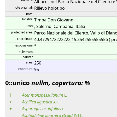
Alburni, nel Parco Nazionale del Cilento e 
note originali:
Rilievo holotipo
note:
località:
Timpa Don Giovanni
town:
, Salerno, Campania, Italia
protected area:
Parco Nazionale del Cilento, Vallo di Diano
coordinate:
40.4729472222222,15.3542555555556 ( pr
esposizione:
°
substrato:
habitat:
area:
250
copertura:
95
0::unico
nullm, copertura: %
1
Acer
monspessulanum
L.
+
Achillea
ligustica
All.
+
Asparagus
acutifolius
L.
r
Asphodeline
liburnica
(Scop.) Rchb.