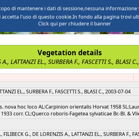
scopo di mantenere i dati di sessione,nessuna informazione v
accetta l'uso di questo cookie.In fondo alla pagina trovi ult
oject
services
Click qui per chiudere il banner
Vegetation details
 A., LATTANZI EL., SURBERA F., FASCETTI S., BLASI C
TTANZI EL., SURBERA F., FASCETTI S., BLASI C., 2003-07-04
s. nova hoc loco AL:Carpinion orientalis Horvat 1958 SL:La
933 corr. CL:Querco roboris-Fagetea sylvaticae Br.-Bl. & Vlie
., FILIBECK G., DE LORENZIS A., LATTANZI EL., SURBERA F., FAS