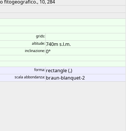
to fitogeografico., 10, 284
grids:
altitude:
740m s.l.m.
inclinazione:
0°
forma:
rectangle (,)
scala abbondanza:
braun-blanquet-2