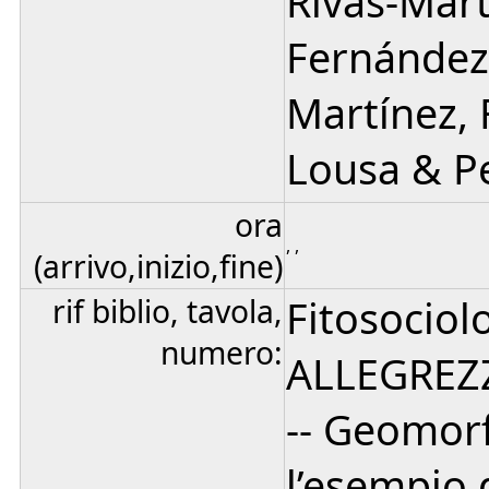
Rivas-Mart
Fernández-
Martínez, 
Lousa & Pe
ora
, ,
(arrivo,inizio,fine)
rif biblio, tavola,
Fitosociol
numero:
ALLEGREZZ
-- Geomorf
l’esempio 