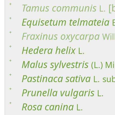
+
Tamus
communis
[
L.
+
Equisetum
telmateia
+
Fraxinus
oxycarpa
Wil
+
Hedera
helix
L.
+
Malus
sylvestris
(L.) Mil
+
Pastinaca
sativa
L.
su
+
Prunella
vulgaris
L.
+
Rosa
canina
L.