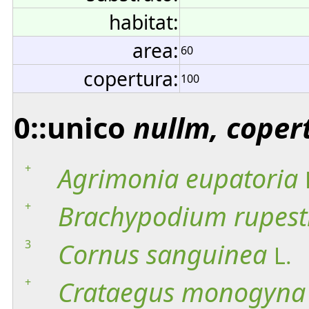
habitat:
area:
60
copertura:
100
0::unico
nullm, coper
+
Agrimonia
eupatoria
+
Brachypodium
rupest
3
Cornus
sanguinea
L.
+
Crataegus
monogyna