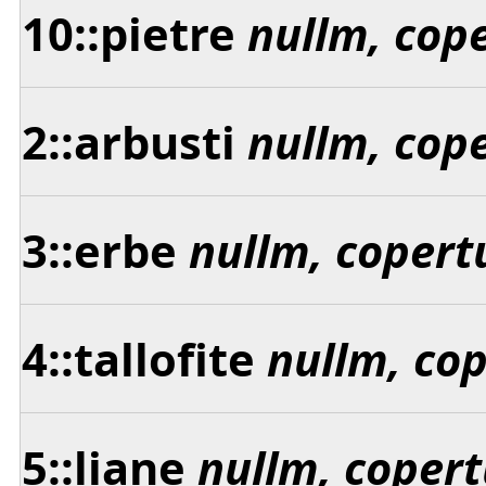
10::pietre
nullm, cop
2::arbusti
nullm, cop
3::erbe
nullm, copert
4::tallofite
nullm, co
5::liane
nullm, copert