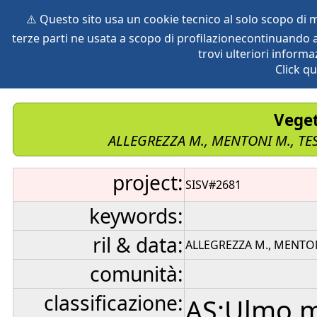
⚠️ Questo sito usa un cookie tecnico al solo scopo di
terze parti ne usata a scopo di profilazionecontinuando a
home
species
herbaria
vegetation
global db
pr
trovi ulteriori informa
Click qu
Veget
ALLEGREZZA M., MENTONI M., TES
project:
SISV#2681
keywords:
ril & data:
ALLEGREZZA M., MENTONI
comunità:
classificazione:
AS:Ulmo m