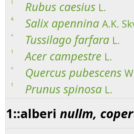
1
Rubus
caesius
L.
4
Salix
apennina
A.K. Sk
+
Tussilago
farfara
L.
1
Acer
campestre
L.
+
Quercus
pubescens
Wi
1
Prunus
spinosa
L.
1::alberi
nullm, coper