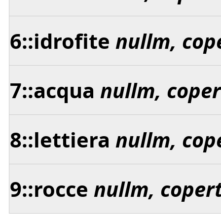
6::idrofite
nullm, cop
7::acqua
nullm, cope
8::lettiera
nullm, cop
9::rocce
nullm, coper