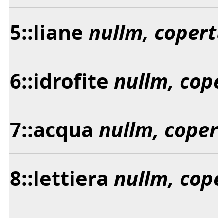
5::liane
nullm, copert
6::idrofite
nullm, cop
7::acqua
nullm, cope
8::lettiera
nullm, cop