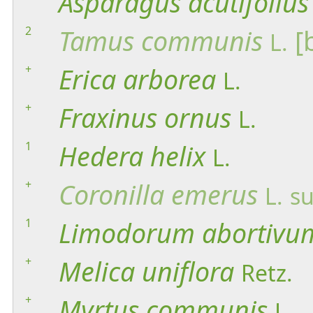
Asparagus
acutifolius
2
Tamus
communis
[
L.
+
Erica
arborea
L.
+
Fraxinus
ornus
L.
1
Hedera
helix
L.
+
Coronilla
emerus
L.
su
1
Limodorum
abortivu
+
Melica
uniflora
Retz.
+
Myrtus
communis
L.