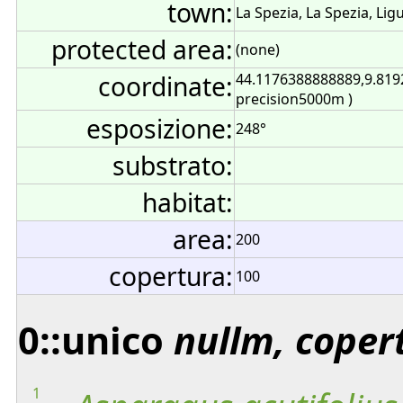
town:
La Spezia, La Spezia, Ligur
protected area:
(none)
coordinate:
44.1176388888889,9.819
precision5000m )
esposizione:
248°
substrato:
habitat:
area:
200
copertura:
100
0::unico
nullm, coper
1