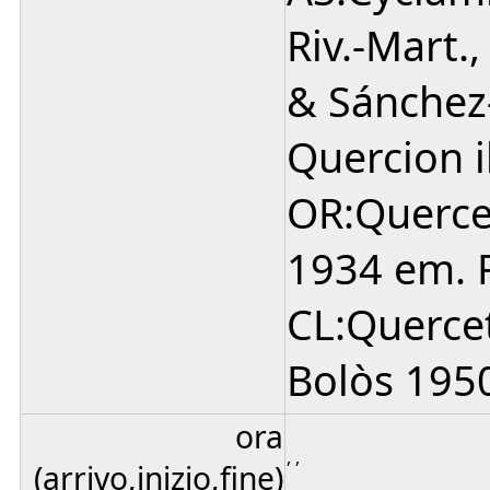
Riv.-Mart.
& Sánchez
Quercion il
OR:Querceta
1934 em. 
CL:Quercete
Bolòs 1950
ora
, ,
(arrivo,inizio,fine)