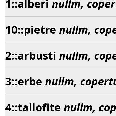
1::alberi
nullm, coper
10::pietre
nullm, cop
2::arbusti
nullm, cop
3::erbe
nullm, copert
4::tallofite
nullm, co