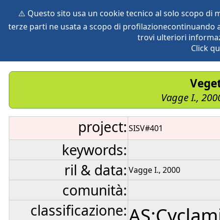
⚠️ Questo sito usa un cookie tecnico al solo scopo di
terze parti ne usata a scopo di profilazionecontinuando a
home
species
herbaria
vegetation
global db
pr
trovi ulteriori informa
Click qu
Veget
Vagge I., 200
project:
SISV#401
keywords:
ril & data:
Vagge I., 2000
comunità:
classificazione:
AS:Cyclami