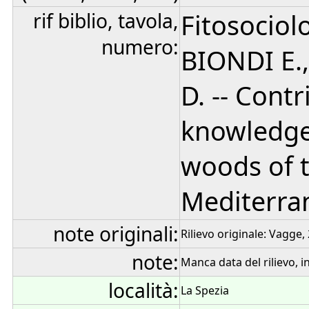
rif biblio, tavola,
Fitosociol
numero:
BIONDI E.
D. -- Cont
knowledge 
woods of 
Mediterran
note originali:
Rilievo originale: Vagge, 2
note:
Manca data del rilievo, 
località:
La Spezia