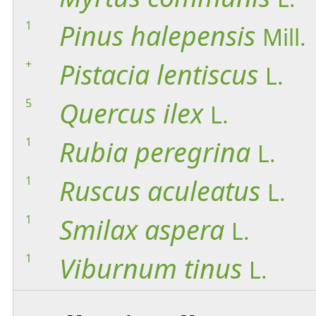
1
Pinus
halepensis
Mill.
+
Pistacia
lentiscus
L.
5
Quercus
ilex
L.
1
Rubia
peregrina
L.
1
Ruscus
aculeatus
L.
1
Smilax
aspera
L.
1
Viburnum
tinus
L.