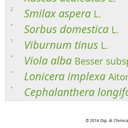
2
Smilax
aspera
L.
+
Sorbus
domestica
L.
1
Viburnum
tinus
L.
+
Viola
alba
Besser
subs
+
Lonicera
implexa
Aito
+
Cephalanthera
longif
© 2016 Dip. di Chimica