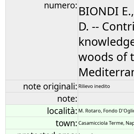
numero:
BIONDI E.
D. -- Cont
knowledge 
woods of 
Mediterran
note originali:
Rilievo inedito
note:
località:
M. Rotaro, Fondo D'Ogli
town:
Casamicciola Terme, Napo