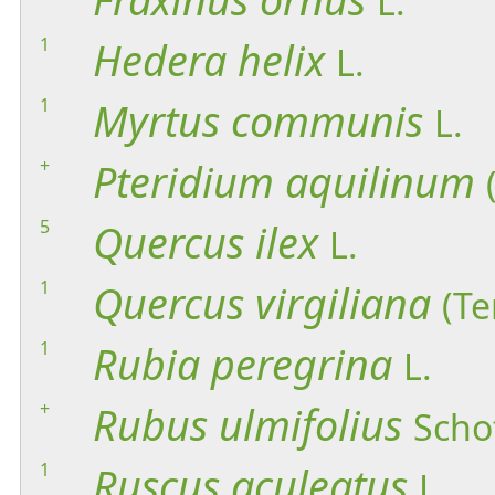
L.
1
Hedera
helix
L.
1
Myrtus
communis
L.
+
Pteridium
aquilinum
5
Quercus
ilex
L.
1
Quercus
virgiliana
(Te
1
Rubia
peregrina
L.
+
Rubus
ulmifolius
Scho
1
Ruscus
aculeatus
L.