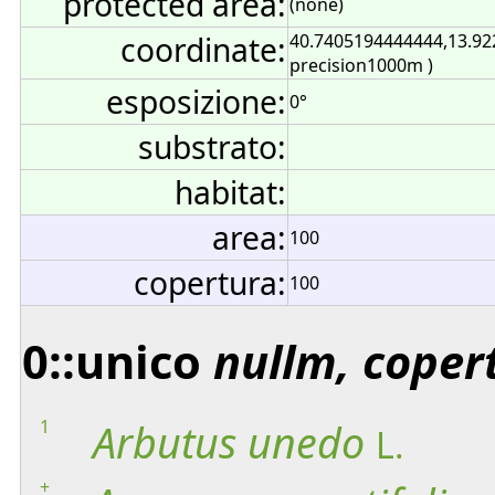
protected area:
(none)
coordinate:
40.7405194444444,13.92
precision1000m )
esposizione:
0°
substrato:
habitat:
area:
100
copertura:
100
0::unico
nullm, coper
1
Arbutus
unedo
L.
+