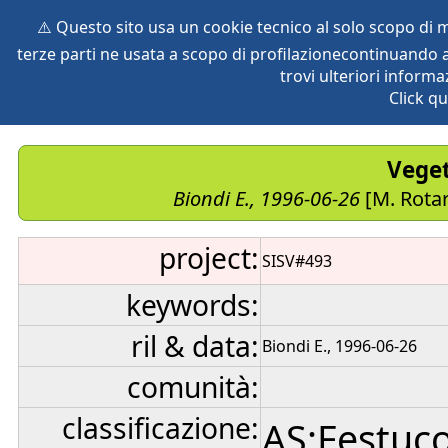
⚠️ Questo sito usa un cookie tecnico al solo scopo di
terze parti ne usata a scopo di profilazionecontinuando a
home
species
herbaria
vegetation
global db
pr
trovi ulteriori informa
Click qu
Veget
Biondi E., 1996-06-26
[M. Rotar
project:
SISV#493
keywords:
ril & data:
Biondi E., 1996-06-26
comunità:
classificazione:
AS:Festuco