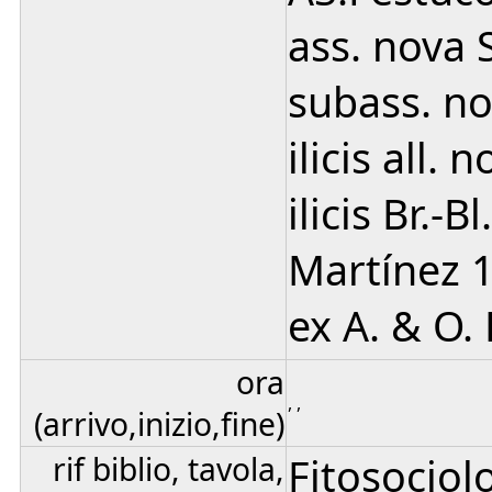
ass. nova 
subass. no
ilicis all.
ilicis Br.-
Martínez 1
ex A. & O.
ora
, ,
(arrivo,inizio,fine)
rif biblio, tavola,
Fitosociol