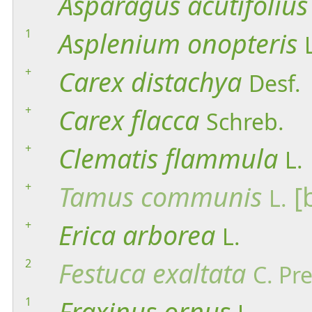
Asparagus
acutifolius
1
Asplenium
onopteris
+
Carex
distachya
Desf.
+
Carex
flacca
Schreb.
+
Clematis
flammula
L.
+
Tamus
communis
[
L.
+
Erica
arborea
L.
2
Festuca
exaltata
C. Pre
1
Fraxinus
ornus