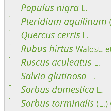
1
Populus
nigra
L.
1
Pteridium
aquilinum
1
Quercus
cerris
L.
+
Rubus
hirtus
Waldst. et
1
Ruscus
aculeatus
L.
+
Salvia
glutinosa
L.
+
Sorbus
domestica
L.
1
Sorbus
torminalis
(L.)