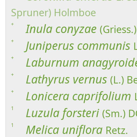
Spruner) Holmboe
+
Inula
conyzae
(Griess.
+
Juniperus
communis
+
Laburnum
anagyroid
+
Lathyrus
vernus
(L.) B
+
Lonicera
caprifolium
1
Luzula
forsteri
(Sm.) D
1
Melica
uniflora
Retz.