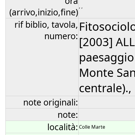
ora
, ,
(arrivo,inizio,fine)
rif biblio, tavola,
Fitosociol
numero:
[2003] AL
paesaggio 
Monte San
centrale).,
note originali:
note:
località:
Colle Marte