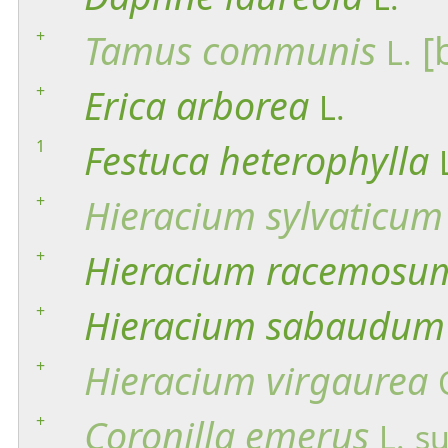
+
Tamus
communis
[
L.
+
Erica
arborea
L.
1
Festuca
heterophylla
+
Hieracium
sylvaticum
+
Hieracium
racemosu
+
Hieracium
sabaudum
+
Hieracium
virgaurea
+
Coronilla
emerus
L.
su