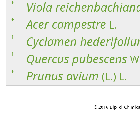
+
Viola
reichenbachian
+
Acer
campestre
L.
1
Cyclamen
hederifoli
1
Quercus
pubescens
Wi
+
Prunus
avium
(L.) L.
© 2016 Dip. di Chimica