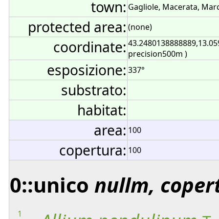
town:
Gagliole, Macerata, Marc
protected area:
(none)
coordinate:
43.2480138888889,13.05
precision500m )
esposizione:
337°
substrato:
habitat:
area:
100
copertura:
100
0::unico
nullm, coper
1