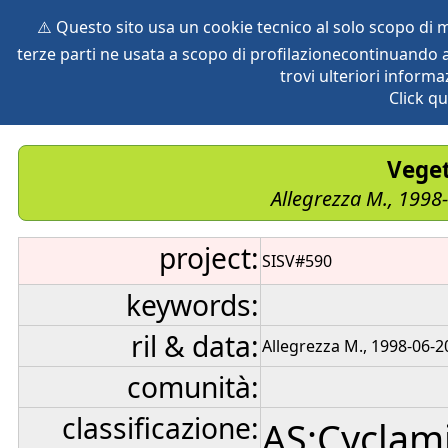
⚠️ Questo sito usa un cookie tecnico al solo scopo di
terze parti ne usata a scopo di profilazionecontinuando a
home
species
herbaria
vegetation
global db
pr
trovi ulteriori informa
Click qu
Veget
Allegrezza M., 1998
project:
SISV#590
keywords:
ril & data:
Allegrezza M., 1998-06-2
comunità:
classificazione:
AS:Cyclam