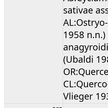
sativae as
AL:Ostryo-
1958 n.n.)
anagyroidi
(Ubaldi 19
OR:Quercet
CL:Querco-
Vlieger 19