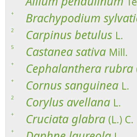
Allium
pendulinum
Te
+
Brachypodium
sylvat
2
Carpinus
betulus
L.
5
Castanea
sativa
Mill.
+
Cephalanthera
rubra
+
Cornus
sanguinea
L.
2
Corylus
avellana
L.
+
Cruciata
glabra
(L.) C
+
Daphne
laureola
L.