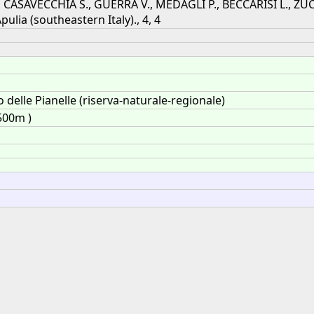
E., CASAVECCHIA S., GUERRA V., MEDAGLI P., BECCARISI L., Z
ia (southeastern Italy)., 4, 4
 delle Pianelle (riserva-naturale-regionale)
500m )