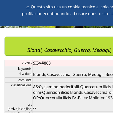
⚠️ Questo sito usa un cookie tecnico al solo 
profilazionecontinuando ad usare questo sito si 
home
species
herbaria
vegetation
global db
pr
Biondi, Casavecchia, Guerra, Medagli, 
project:
SISV#883
keywords:
ril & data:
Biondi, Casavecchia, Guerra, Medagli, Becc
comunità:
classificazione:
AS:Cyclamino hederifolii-Quercetum ilicis
orni-Quercion ilicis Biondi, Casavecchia &
OR:Quercetalia ilicis Br.-Bl. ex Molinier 193
ora
, ,
(arrivo,inizio,fine)