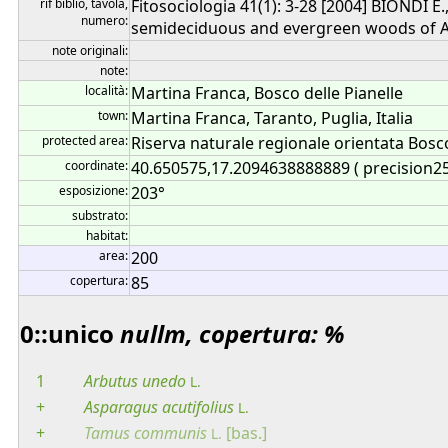
rif biblio, tavola,
Fitosociologia 41(1): 3-28 [2004] BIONDI 
numero:
semideciduous and evergreen woods of Apul
note originali:
note:
località:
Martina Franca, Bosco delle Pianelle
town:
Martina Franca, Taranto, Puglia, Italia
protected area:
Riserva naturale regionale orientata Bosco
coordinate:
40.650575,17.2094638888889 ( precision2
esposizione:
203°
substrato:
habitat:
area:
200
copertura:
85
0::unico
nullm, copertura: %
1
Arbutus
unedo
L.
+
Asparagus
acutifolius
L.
+
Tamus
communis
[bas.]
L.