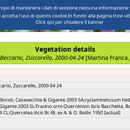
scopo di mantenere i dati di sessione,nessuna informazione v
accetta l'uso di questo cookie.In fondo alla pagina trovi ult
oject
services
Click qui per chiudere il banner
Vegetation details
Beccarisi, Zuccarello, 2000-04-24
[Martina Franca, 
arisi, Zuccarello, 2000-04-24
 Biondi, Casavecchia & Gigante 2003 SA:cyclaminetosum hede
 Gigante 2003 SL:Fraxino orni-Quercenion ilicis Bacchetta, B
4 CL:Quercetea ilicis Br.-Bl. ex A. & O. Bolòs 1950 [actual]