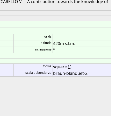
UCCARELLO V. -- A contribution towards the knowledge of
grids:
altitude:
420m s.l.m.
inclinazione:
°
forma:
square (,)
scala abbondanza:
braun-blanquet-2