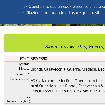
⚠️ Questo sito usa un cookie tecnico al solo 
profilazionecontinuando ad usare questo sito si 
home
species
herbaria
vegetation
global db
pr
Biondi, Casavecchia, Guerra,
project:
SISV#890
keywords:
ril & data:
Biondi, Casavecchia, Guerra, Medagli, Becc
comunità:
classificazione:
AS:Cyclamino hederifolii-Quercetum ilicis
orni-Quercion ilicis Biondi, Casavecchia &
OR:Quercetalia ilicis Br.-Bl. ex Molinier 193
ora
, ,
(arrivo,inizio,fine)