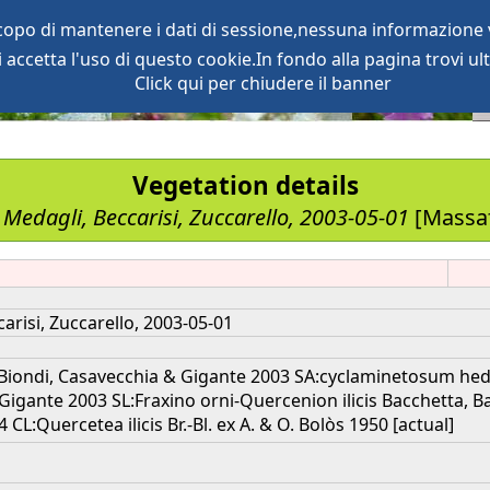
scopo di mantenere i dati di sessione,nessuna informazione v
accetta l'uso di questo cookie.In fondo alla pagina trovi ult
oject
services
Click qui per chiudere il banner
Vegetation details
 Medagli, Beccarisi, Zuccarello, 2003-05-01
[Massaf
arisi, Zuccarello, 2003-05-01
 Biondi, Casavecchia & Gigante 2003 SA:cyclaminetosum hede
 Gigante 2003 SL:Fraxino orni-Quercenion ilicis Bacchetta, B
4 CL:Quercetea ilicis Br.-Bl. ex A. & O. Bolòs 1950 [actual]