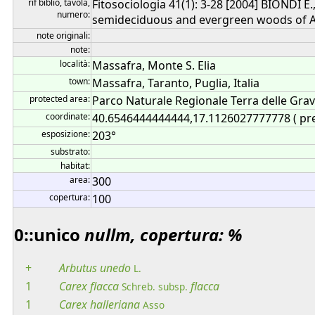
rif biblio, tavola,
Fitosociologia 41(1): 3-28 [2004] BIONDI 
numero:
semideciduous and evergreen woods of Apul
note originali:
note:
località:
Massafra, Monte S. Elia
town:
Massafra, Taranto, Puglia, Italia
protected area:
Parco Naturale Regionale Terra delle Grav
coordinate:
40.6546444444444,17.1126027777778 ( pr
esposizione:
203°
substrato:
habitat:
area:
300
copertura:
100
0::unico
nullm, copertura: %
+
Arbutus
unedo
L.
1
Carex
flacca
flacca
Schreb.
subsp.
1
Carex
halleriana
Asso