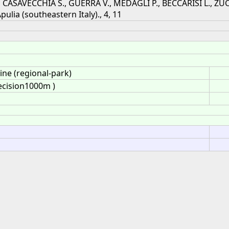
E., CASAVECCHIA S., GUERRA V., MEDAGLI P., BECCARISI L., Z
ia (southeastern Italy)., 4, 11
ine (regional-park)
ecision1000m )