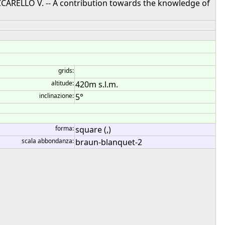
UCCARELLO V. -- A contribution towards the knowledge of
grids:
altitude:
420m s.l.m.
inclinazione:
5°
forma:
square (,)
scala abbondanza:
braun-blanquet-2