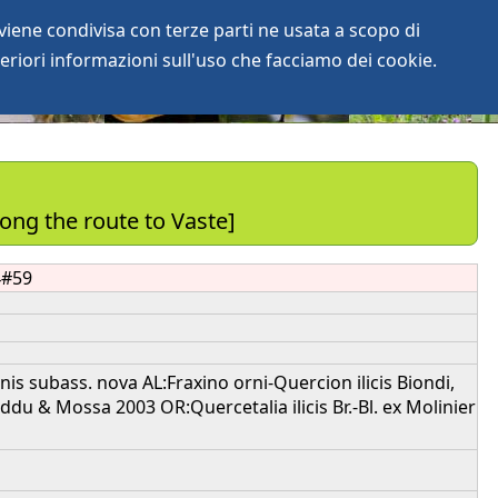
iene condivisa con terze parti ne usata a scopo di
login
anArchive
eriori informazioni sull'uso che facciamo dei cookie.
ong the route to Vaste]
4#59
 subass. nova AL:Fraxino orni-Quercion ilicis Biondi,
eddu & Mossa 2003 OR:Quercetalia ilicis Br.-Bl. ex Molinier