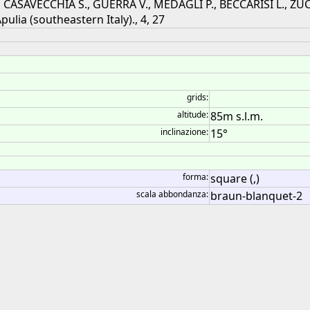
E., CASAVECCHIA S., GUERRA V., MEDAGLI P., BECCARISI L., Z
ia (southeastern Italy)., 4, 27
grids:
altitude:
85m s.l.m.
inclinazione:
15°
forma:
square (,)
scala abbondanza:
braun-blanquet-2