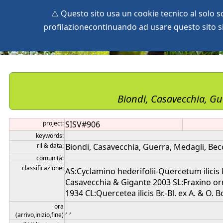
⚠️ Questo sito usa un cookie tecnico al solo 
profilazionecontinuando ad usare questo sito si 
home
species
herbaria
vegetation
global db
pr
Biondi, Casavecchia, Gu
project:
SISV#906
keywords:
ril & data:
Biondi, Casavecchia, Guerra, Medagli, Becc
comunità:
classificazione:
AS:Cyclamino hederifolii-Quercetum ilicis
Casavecchia & Gigante 2003 SL:Fraxino orni-
1934 CL:Quercetea ilicis Br.-Bl. ex A. & O. 
ora
, ,
(arrivo,inizio,fine)