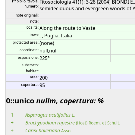
rif biblio, tavola,
Fitosociologia 41(1): 3-28 [2004] BIONDI 
numero:
semideciduous and evergreen woods of Apul
note originali:
note:
località:
Along the route to Vaste
town:
, , Puglia, Italia
protected area:
(none)
coordinate:
null,null
esposizione:
225°
substrato:
habitat:
area:
200
copertura:
95
0::unico
nullm, copertura: %
1
Asparagus
acutifolius
L.
+
Brachypodium
rupestre
(Host) Roem. et Schult.
+
Carex
halleriana
Asso