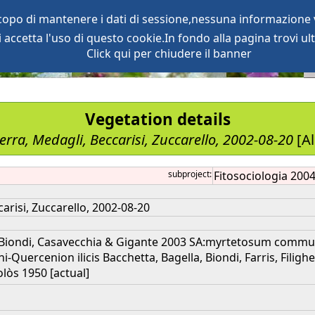
scopo di mantenere i dati di sessione,nessuna informazione v
accetta l'uso di questo cookie.In fondo alla pagina trovi ult
oject
services
Click qui per chiudere il banner
Vegetation details
erra, Medagli, Beccarisi, Zuccarello, 2002-08-20
[Al
subproject:
Fitosociologia 200
arisi, Zuccarello, 2002-08-20
 Biondi, Casavecchia & Gigante 2003 SA:myrtetosum communis
Quercenion ilicis Bacchetta, Bagella, Biondi, Farris, Filigh
Bolòs 1950 [actual]