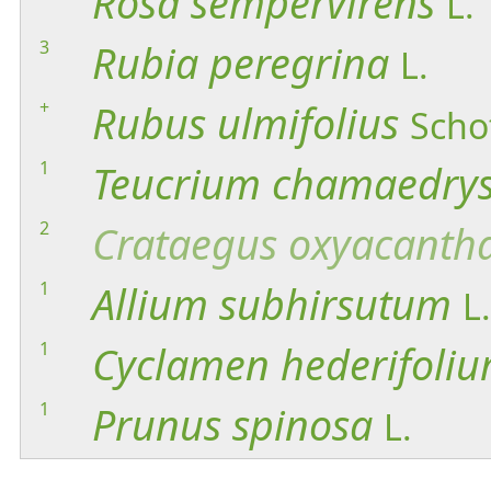
Rosa
sempervirens
L.
3
Rubia
peregrina
L.
+
Rubus
ulmifolius
Scho
1
Teucrium
chamaedry
2
Crataegus
oxyacanth
1
Allium
subhirsutum
L.
1
Cyclamen
hederifoli
1
Prunus
spinosa
L.