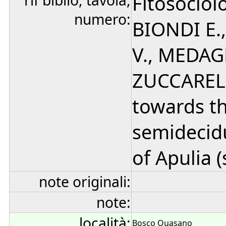
rif biblio, tavola,
Fitosociol
numero:
BIONDI E.
V., MEDAGL
ZUCCARELLO
towards t
semidecid
of Apulia (
note originali:
note:
località:
Bosco Quasano