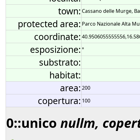
town:
Cassano delle Murge, Bari
protected area:
Parco Nazionale Alta Mur
coordinate:
40.9506055555556,16.586
esposizione:
°
substrato:
habitat:
area:
200
copertura:
100
0::unico
nullm, coper