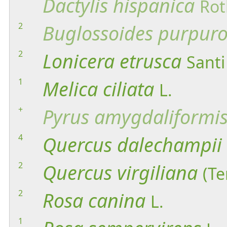
Dactylis
hispanica
Rot
2
Buglossoides
purpuro
2
Lonicera
etrusca
Santi
1
Melica
ciliata
L.
+
Pyrus
amygdaliformi
4
Quercus
dalechampii
2
Quercus
virgiliana
(Te
2
Rosa
canina
L.
1