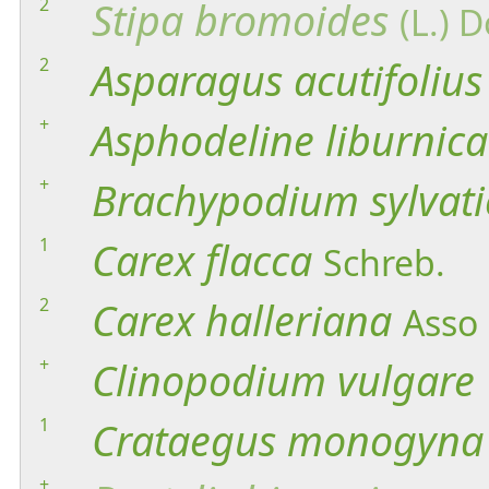
2
Stipa
bromoides
(L.) D
2
Asparagus
acutifolius
+
Asphodeline
liburnica
+
Brachypodium
sylvat
1
Carex
flacca
Schreb.
2
Carex
halleriana
Asso
+
Clinopodium
vulgare
1
Crataegus
monogyna
+