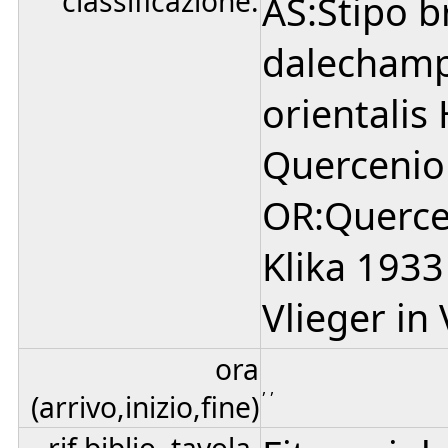
classificazione:
AS:Stipo 
dalechampi
orientalis
Quercenio
OR:Querce
Klika 1933
Vlieger in 
ora
, ,
(arrivo,inizio,fine)