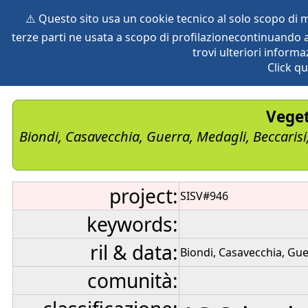
⚠️ Questo sito usa un cookie tecnico al solo scopo di
terze parti ne usata a scopo di profilazionecontinuando a
home
species
herbaria
vegetation
global db
pr
trovi ulteriori informa
Click qu
Veget
Biondi, Casavecchia, Guerra, Medagli, Beccarisi
project:
SISV#946
keywords:
ril & data:
Biondi, Casavecchia, Gue
comunità: