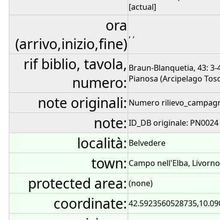
[actual]
ora
, ,
(arrivo,inizio,fine)
rif biblio, tavola,
Braun-Blanquetia, 43: 3-41
numero:
Pianosa (Arcipelago Tosc
note originali:
Numero rilievo_campagn
note:
ID_DB originale: PN0024
località:
Belvedere
town:
Campo nell'Elba, Livorno,
protected area:
(none)
coordinate:
42.5923560528735,10.0