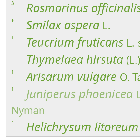
3
Rosmarinus
officinali
+
Smilax
aspera
L.
1
Teucrium
fruticans
L.
r
Thymelaea
hirsuta
(L.
1
Arisarum
vulgare
O. T
1
Juniperus
phoenicea
L
Nyman
r
Helichrysum
litoreum