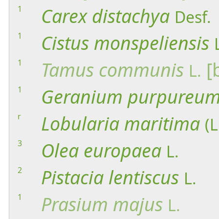
1
Carex
distachya
Desf.
1
Cistus
monspeliensis
1
Tamus
communis
[
L.
1
Geranium
purpureu
r
Lobularia
maritima
(L
3
Olea
europaea
L.
2
Pistacia
lentiscus
L.
1
Prasium
majus
L.