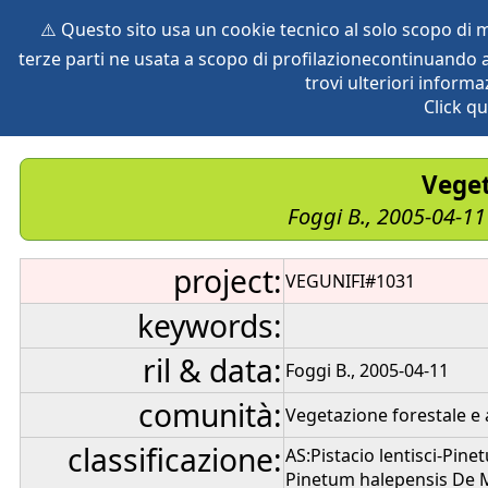
⚠️ Questo sito usa un cookie tecnico al solo scopo di
terze parti ne usata a scopo di profilazionecontinuando a
home
species
herbaria
vegetation
global db
pr
trovi ulteriori informa
Click qu
Veget
Foggi B., 2005-04-11
project:
VEGUNIFI#1031
keywords:
ril & data:
Foggi B., 2005-04-11
comunità:
Vegetazione forestale e 
classificazione:
AS:Pistacio lentisci-Pine
Pinetum halepensis De M