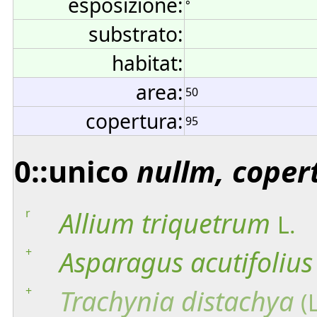
esposizione:
°
substrato:
habitat:
area:
50
copertura:
95
0::unico
nullm, coper
r
Allium
triquetrum
L.
+
Asparagus
acutifolius
+
Trachynia
distachya
(