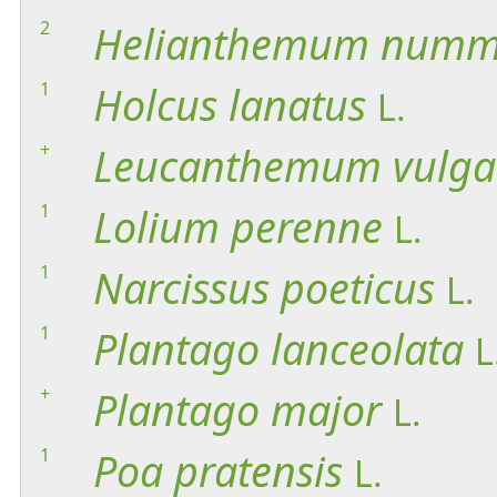
2
Helianthemum
numm
1
Holcus
lanatus
L.
+
Leucanthemum
vulga
1
Lolium
perenne
L.
1
Narcissus
poeticus
L.
1
Plantago
lanceolata
L
+
Plantago
major
L.
1
Poa
pratensis
L.