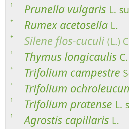
1
Prunella
vulgaris
L.
su
+
Rumex
acetosella
L.
+
Silene
flos-cuculi
(L.) C
1
Thymus
longicaulis
C.
+
Trifolium
campestre
S
+
Trifolium
ochroleucu
1
Trifolium
pratense
L.
1
Agrostis
capillaris
L.