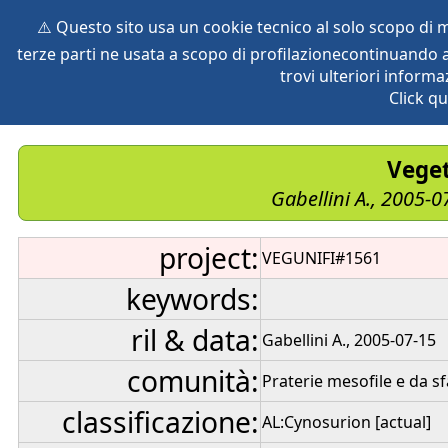
⚠️ Questo sito usa un cookie tecnico al solo scopo di
terze parti ne usata a scopo di profilazionecontinuando a
home
species
herbaria
vegetation
global db
pr
trovi ulteriori informa
Click qu
Veget
Gabellini A., 2005-0
project:
VEGUNIFI#1561
keywords:
ril & data:
Gabellini A., 2005-07-15
comunità:
Praterie mesofile e da sf
classificazione:
AL:Cynosurion [actual]