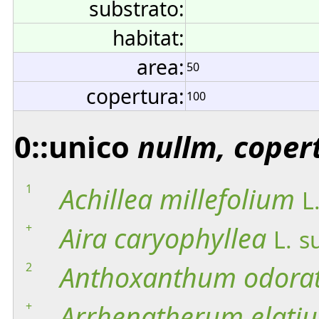
substrato:
habitat:
area:
50
copertura:
100
0::unico
nullm, coper
1
Achillea
millefolium
L
+
Aira
caryophyllea
L.
s
2
Anthoxanthum
odora
+
Arrhenatherum
elatiu