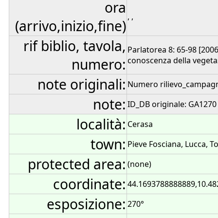
ora
, ,
(arrivo,inizio,fine)
rif biblio, tavola,
Parlatorea 8: 65-98 [2006]
numero:
conoscenza della vegetaz
note originali:
Numero rilievo_campagn
note:
ID_DB originale: GA1270
località:
Cerasa
town:
Pieve Fosciana, Lucca, To
protected area:
(none)
coordinate:
44.1693788888889,10.4
esposizione:
270°