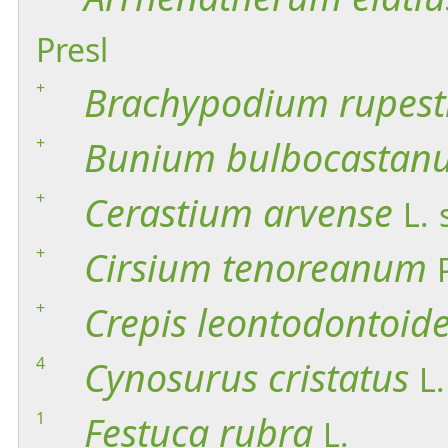
Presl
+
Brachypodium
rupest
+
Bunium
bulbocastan
+
Cerastium
arvense
L.
+
Cirsium
tenoreanum
+
Crepis
leontodontoid
4
Cynosurus
cristatus
L.
1
Festuca
rubra
L.