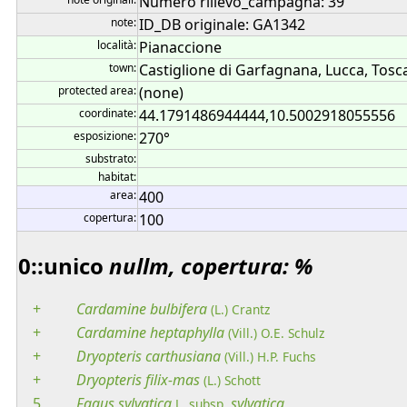
Numero rilievo_campagna: 39
note:
ID_DB originale: GA1342
località:
Pianaccione
town:
Castiglione di Garfagnana, Lucca, Tosca
protected area:
(none)
coordinate:
44.1791486944444,10.5002918055556
esposizione:
270°
substrato:
habitat:
area:
400
copertura:
100
0::unico
nullm, copertura: %
+
Cardamine
bulbifera
(L.) Crantz
+
Cardamine
heptaphylla
(Vill.) O.E. Schulz
+
Dryopteris
carthusiana
(Vill.) H.P. Fuchs
+
Dryopteris
filix-mas
(L.) Schott
5
Fagus
sylvatica
sylvatica
L.
subsp.