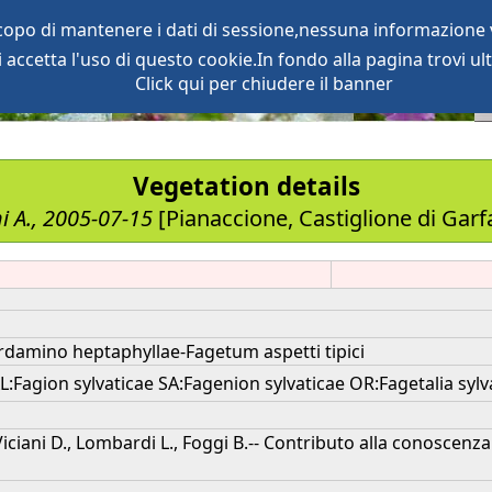
scopo di mantenere i dati di sessione,nessuna informazione v
accetta l'uso di questo cookie.In fondo alla pagina trovi ult
oject
services
Click qui per chiudere il banner
Vegetation details
i A., 2005-07-15
[Pianaccione, Castiglione di Gar
rdamino heptaphyllae-Fagetum aspetti tipici
agion sylvaticae SA:Fagenion sylvaticae OR:Fagetalia sylv
 Viciani D., Lombardi L., Foggi B.-- Contributo alla conosce