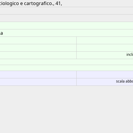
iologico e cartografico., 41,
ia
incl
scala abb