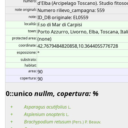
numero:
d'Elba (Arcipelago Toscano). Studio fitosoc
note originali:
Numero rilievo_campagna: 559
note:
ID_DB originale: EL0559
località:
F.so di Mar di Carpisi
town:
Porto Azzurro, Livorno, Elba, Toscana, Ital
protected area:
(none)
coordinate:
42.7679484820858,10.3644055776728
esposizione:
°
substrato:
habitat:
area:
90
copertura:
90
0::unico
nullm, copertura: %
+
Asparagus
acutifolius
L.
+
Asplenium
onopteris
L.
+
Brachypodium
retusum
(Pers.) P. Beauv.