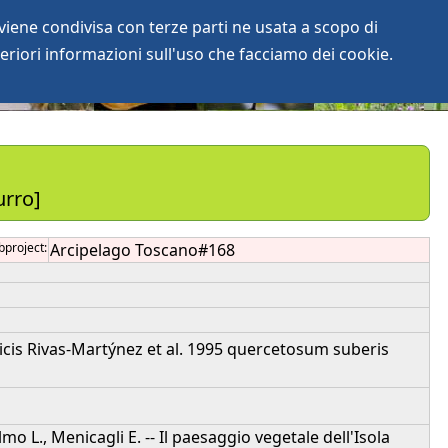
iene condivisa con terze parti ne usata a scopo di
login
anArchive
eriori informazioni sull'uso che facciamo dei cookie.
urro]
bproject:
Arcipelago Toscano#168
icis Rivas-Martýnez et al. 1995 quercetosum suberis
Olmo L., Menicagli E. -- Il paesaggio vegetale dell'Isola