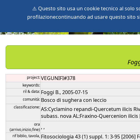
⚠️ Questo sito usa un cookie tecnico al solo 
profilazionecontinuando ad usare questo sito si 
home
species
herbaria
vegetation
global db
pr
Fogg
project:
VEGUNIFI#378
keywords:
ril & data:
Foggi B., 2005-07-15
comunità:
Bosco di sughera con leccio
classificazione:
AS:Cyclamino repandi-Quercetum ilicis Ri
subass. nova AL:Fraxino-Quercenion ilicis 
ora
, ,
(arrivo,inizio,fine)
rif biblio, tavola,
Fitosociologia 43 (1) suppl. 1: 3-95 [2006] Fo