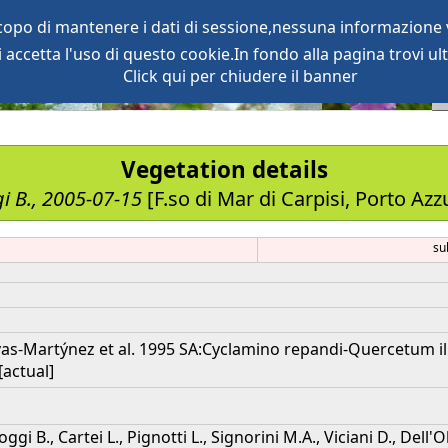
scopo di mantenere i dati di sessione,nessuna informazione v
accetta l'uso di questo cookie.In fondo alla pagina trovi ult
oject
services
Click qui per chiudere il banner
Vegetation details
i B., 2005-07-15
[F.so di Mar di Carpisi, Porto Azz
su
vas-Martýnez et al. 1995 SA:Cyclamino repandi-Quercetum il
[actual]
ggi B., Cartei L., Pignotti L., Signorini M.A., Viciani D., Dell'