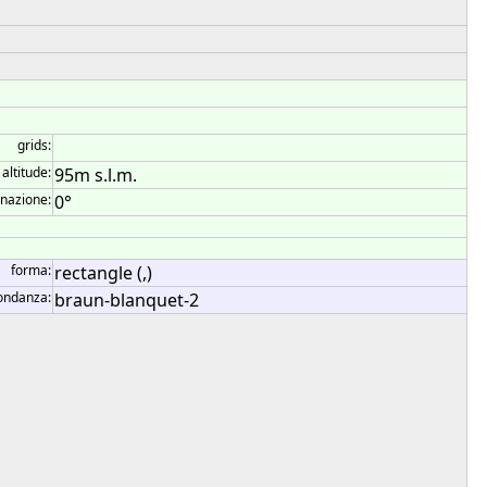
grids:
altitude:
95m s.l.m.
inazione:
0°
forma:
rectangle (,)
ondanza:
braun-blanquet-2