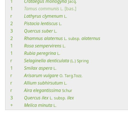
1
Crataegus
monogyna
Jacq.
1
Tamus
communis
[bas.]
L.
r
Lathyrus
clymenum
L.
2
Pistacia
lentiscus
L.
3
Quercus
suber
L.
2
Rhamnus
alaternus
alaternus
L.
subsp.
1
Rosa
sempervirens
L.
1
Rubia
peregrina
L.
r
Selaginella
denticulata
(L.) Spring
1
Smilax
aspera
L.
r
Arisarum
vulgare
O. Targ.Tozz.
r
Allium
subhirsutum
L.
r
Aira
elegantissima
Schur
3
Quercus
ilex
ilex
L.
subsp.
+
Melica
minuta
L.