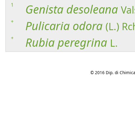
1
Genista
desoleana
Val
+
Pulicaria
odora
(L.) Rc
+
Rubia
peregrina
L.
© 2016 Dip. di Chimica