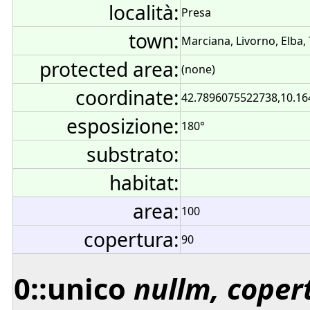
località:
Presa
town:
Marciana, Livorno, Elba, 
protected area:
(none)
coordinate:
42.7896075522738,10.1
esposizione:
180°
substrato:
habitat:
area:
100
copertura:
90
0::unico
nullm, coper