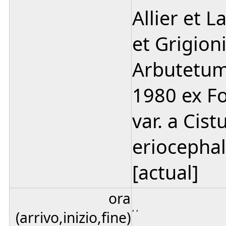
Allier et 
et Grigion
Arbutetum 
1980 ex Fo
var. a Cist
eriocephal
[actual]
ora
, ,
(arrivo,inizio,fine)