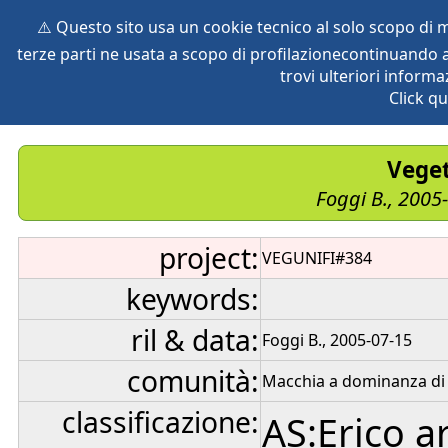
⚠️ Questo sito usa un cookie tecnico al solo scopo di
terze parti ne usata a scopo di profilazionecontinuando a
home
species
herbaria
vegetation
global db
pr
trovi ulteriori informa
Click qu
Veget
Foggi B., 2005
project:
VEGUNIFI#384
keywords:
ril & data:
Foggi B., 2005-07-15
comunità:
Macchia a dominanza di 
classificazione:
AS:Erico 