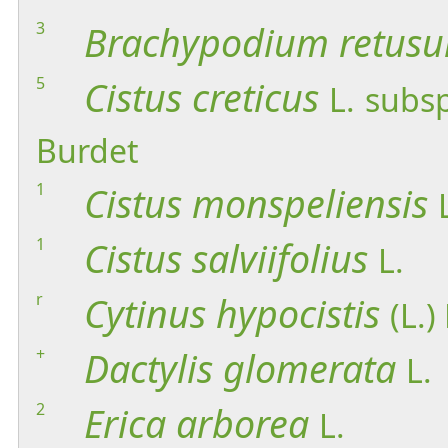
3
Brachypodium
retus
5
Cistus
creticus
L.
subsp
Burdet
1
Cistus
monspeliensis
1
Cistus
salviifolius
L.
r
Cytinus
hypocistis
(L.) 
+
Dactylis
glomerata
L.
2
Erica
arborea
L.