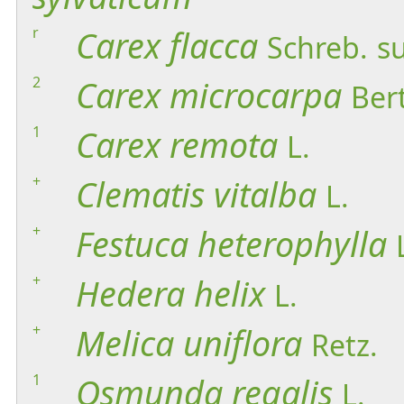
r
Carex
flacca
Schreb.
s
2
Carex
microcarpa
Bert
1
Carex
remota
L.
+
Clematis
vitalba
L.
+
Festuca
heterophylla
+
Hedera
helix
L.
+
Melica
uniflora
Retz.
1
Osmunda
regalis
L.