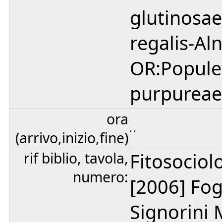
glutinosa
regalis-Al
OR:Populet
purpureae-
ora
, ,
(arrivo,inizio,fine)
rif biblio, tavola,
Fitosociolo
numero:
[2006] Fogg
Signorini M