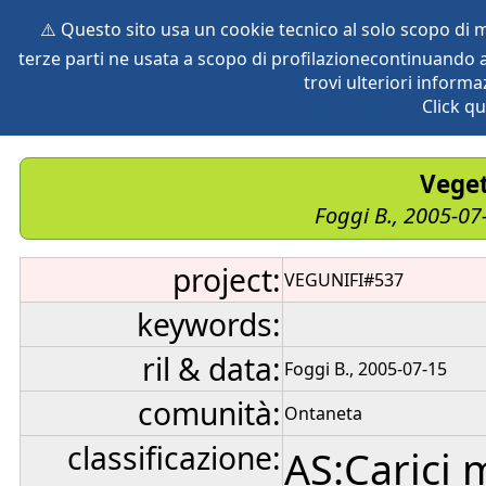
⚠️ Questo sito usa un cookie tecnico al solo scopo di
terze parti ne usata a scopo di profilazionecontinuando a
home
species
herbaria
vegetation
global db
pr
trovi ulteriori informa
Click qu
Veget
Foggi B., 2005-07
project:
VEGUNIFI#537
keywords:
ril & data:
Foggi B., 2005-07-15
comunità:
Ontaneta
classificazione:
AS:Carici