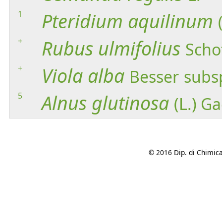
1
Pteridium
aquilinum
+
Rubus
ulmifolius
Scho
+
Viola
alba
Besser
subs
5
Alnus
glutinosa
(L.) G
© 2016 Dip. di Chimica