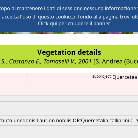
scopo di mantenere i dati di sessione,nessuna informazione v
accetta l'uso di questo cookie.In fondo alla pagina trovi ult
oject
services
Click qui per chiudere il banner
Vegetation details
 S., Costanzo E., Tomaselli V., 2001
[S. Andrea (Bucc
subproject:
Quercetea i
buto unedonis-Laurion nobilis OR:Quercetalia calliprini CL:Q