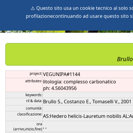
⚠️ Questo sito usa un cookie tecnico al solo 
profilazionecontinuando ad usare questo sito si 
home
species
herbaria
vegetation
global db
pr
Brullo
project:
VEGUNIPA#1144
attributes:
litologia: complesso carbonatico
ph: 4.56043956
keywords:
ril & data:
Brullo S., Costanzo E., Tomaselli V., 2001
comunità:
classificazione:
AS:Hedero helicis-Lauretum nobilis AL:Ar
ora
, ,
(arrivo,inizio,fine)