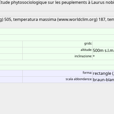
 Etude phytosociologique sur les peuplements à Laurus nobili
rg) 505, temperatura massima (www.worldclim.org) 187, t
grids:
altitude:
500m s.l.m
inclinazione:
°
forma:
rectangle (
scala abbondanza:
braun-bla