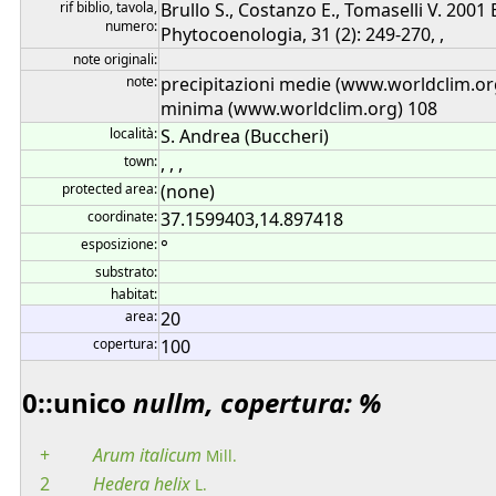
rif biblio, tavola,
Brullo S., Costanzo E., Tomaselli V. 2001
numero:
Phytocoenologia, 31 (2): 249-270, ,
note originali:
note:
precipitazioni medie (www.worldclim.o
minima (www.worldclim.org) 108
località:
S. Andrea (Buccheri)
town:
, , ,
protected area:
(none)
coordinate:
37.1599403,14.897418
esposizione:
°
substrato:
habitat:
area:
20
copertura:
100
0::unico
nullm, copertura: %
+
Arum
italicum
Mill.
2
Hedera
helix
L.