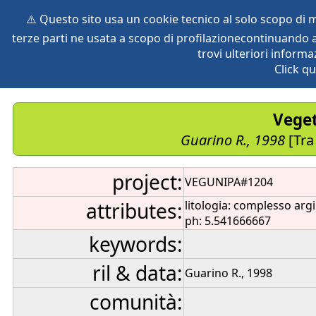
⚠️ Questo sito usa un cookie tecnico al solo scopo di
terze parti ne usata a scopo di profilazionecontinuando a
home
species
herbaria
vegetation
global db
pr
trovi ulteriori informa
Click qu
Veget
Guarino R., 1998
[Tra
project:
VEGUNIPA#1204
attributes:
litologia: complesso argi
ph: 5.541666667
keywords:
ril & data:
Guarino R., 1998
comunità: