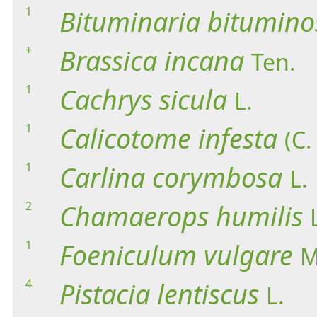
1
Bituminaria
bitumino
+
Brassica
incana
Ten.
1
Cachrys
sicula
L.
1
Calicotome
infesta
(C.
1
Carlina
corymbosa
L.
2
Chamaerops
humilis
1
Foeniculum
vulgare
M
4
Pistacia
lentiscus
L.