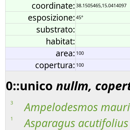
coordinate:
38.1505465,15.0414097
esposizione:
45°
substrato:
habitat:
area:
100
copertura:
100
0::unico
nullm, coper
3
Ampelodesmos
mauri
1
Asparagus
acutifolius