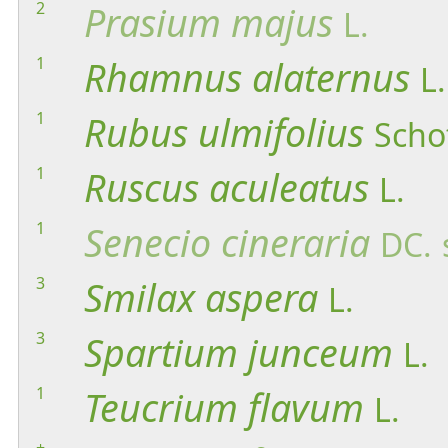
2
Prasium
majus
L.
1
Rhamnus
alaternus
L.
1
Rubus
ulmifolius
Scho
1
Ruscus
aculeatus
L.
1
Senecio
cineraria
DC.
3
Smilax
aspera
L.
3
Spartium
junceum
L.
1
Teucrium
flavum
L.
+